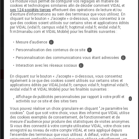
Ce module vous permet de configurer vos réglages en matière de
cookies et technologies similaires afin de décider comment VIDAL et
ses 124 sociétés tierces
effectuent des opérations de lecture et/ou
Santarome
d’écriture d’informations au sein des terminaux que vous utilisez. En
cliquant sur le bouton « J’accepte » ci-dessous, vous consentez à ce
que des cookies soient utilisés sur certains sites et applications édités
Voir la fiche laboratoire
par VIDAL (vidal.fr, campus.vidal.fr, hoptimal.vidal.fr, evidal.vidal.fr,
fr.m3manabu.com et VIDAL Mobile) pour les finalités suivantes :
Mesure d’audience
i
Personnalisation des contenus de ce site
i
Personnalisation des communications vous étant adressées
i
Interaction avec les réseaux sociaux
i
En cliquant sur le bouton « J’accepte » ci-dessous, vous consentez
également à ce que des cookies soient utilisés sur certains sites et
applications édités par VIDAL(vidal.fr, campus.vidal.fr, hoptimal.vidal.fr,
evidal.vidal.fr et VIDAL Mobile) pour les finalités suivantes :
Affichage de publicités personnalisées par rapport à votre profil et
i
activités sur ce site et des sites tiers
Vous pouvez réaliser un choix granulaire en cliquant "Je paramètre les
cookies". Quel que soit votre choix, vous êtes informé que VIDAL utilise
des cookies exemptés de consentement, de fonctionnement et de
Espace produit
mesure d'audience pour produire des statistiques de visites anonymes.
Si vous êtes connecté à votre compte utilisateur VIDAL, votre choix sera
enregistré au niveau de votre compte VIDAL et sera appliqué depuis
Boutique
l’ensemble des terminaux que vous utilisez. A défaut, votre choix sera
VIDAL Expert
uniquement applicable au terminal que vous utilisez actuellement : un