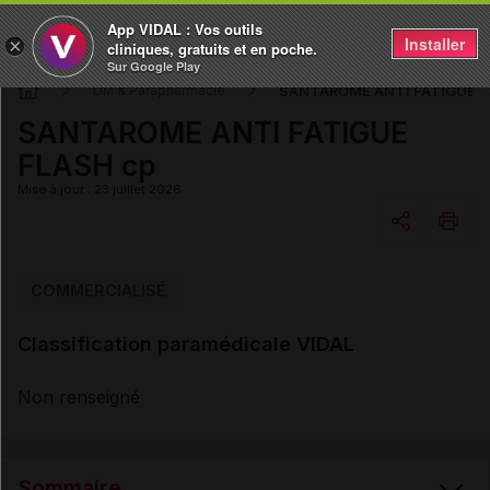
App VIDAL : Vos outils
Installer
×
cliniques, gratuits et en poche.
Sur Google Play
SANTAROME ANTI FATIGUE F
DM & Parapharmacie
SANTAROME ANTI FATIGUE
FLASH cp
Mise à jour : 23 juillet 2026
Copier l'url
COMMERCIALISÉ
Classification paramédicale VIDAL
Email
Non renseigné
Sommaire