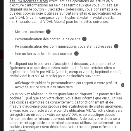
ses 124 sociétés tierces
effectuent des opérations de lecture et/ou
d’écriture d’informations au sein des terminaux que vous utilisez. En
cliquant sur le bouton « J’accepte » ci-dessous, vous consentez à ce
Voir la fiche laboratoire
que des cookies soient utilisés sur certains sites et applications édités
par VIDAL (vidal.fr, campus.vidal.fr, hoptimal.vidal.fr, evidal.vidal.fr,
fr.m3manabu.com et VIDAL Mobile) pour les finalités suivantes :
Mesure d’audience
i
Personnalisation des contenus de ce site
i
Personnalisation des communications vous étant adressées
i
Interaction avec les réseaux sociaux
i
En cliquant sur le bouton « J’accepte » ci-dessous, vous consentez
également à ce que des cookies soient utilisés sur certains sites et
applications édités par VIDAL(vidal.fr, campus.vidal.fr, hoptimal.vidal.fr,
evidal.vidal.fr et VIDAL Mobile) pour les finalités suivantes :
Affichage de publicités personnalisées par rapport à votre profil et
i
activités sur ce site et des sites tiers
Vous pouvez réaliser un choix granulaire en cliquant "Je paramètre les
Espace produit
cookies". Quel que soit votre choix, vous êtes informé que VIDAL utilise
des cookies exemptés de consentement, de fonctionnement et de
mesure d'audience pour produire des statistiques de visites anonymes.
Boutique
Si vous êtes connecté à votre compte utilisateur VIDAL, votre choix sera
VIDAL Expert
enregistré au niveau de votre compte VIDAL et sera appliqué depuis
l’ensemble des terminaux que vous utilisez. A défaut, votre choix sera
VIDAL Hoptimal
uniquement applicable au terminal que vous utilisez actuellement : un
eVIDAL
cookie « technique » sera déposé sur votre terminal pour mémoriser
votre choix.