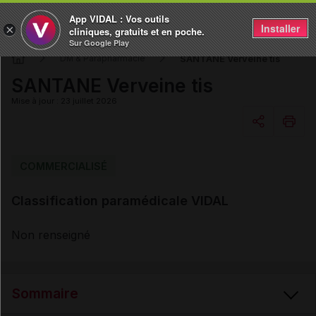
App VIDAL : Vos outils
Installer
×
cliniques, gratuits et en poche.
Sur Google Play
SANTANE Verveine tis
DM & Parapharmacie
SANTANE Verveine tis
Mise à jour : 23 juillet 2026
Copier l'url
COMMERCIALISÉ
Classification paramédicale VIDAL
Email
Non renseigné
Sommaire