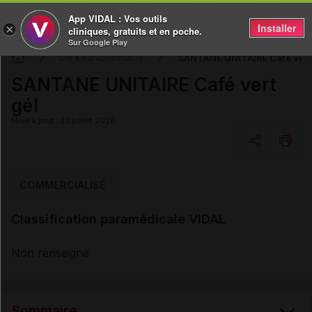
App VIDAL : Vos outils
Installer
×
cliniques, gratuits et en poche.
Sur Google Play
SANTANE UNITAIRE Café vert
DM & Parapharmacie
SANTANE UNITAIRE Café vert
gél
Mise à jour : 23 juillet 2026
Copier l'url
COMMERCIALISÉ
Classification paramédicale VIDAL
Email
Non renseigné
Sommaire