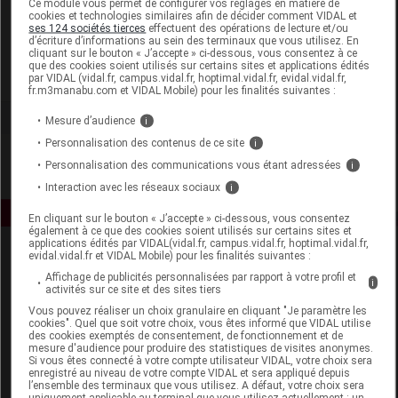
Ce module vous permet de configurer vos réglages en matière de
cookies et technologies similaires afin de décider comment VIDAL et
ses 124 sociétés tierces
effectuent des opérations de lecture et/ou
Iphym
d’écriture d’informations au sein des terminaux que vous utilisez. En
cliquant sur le bouton « J’accepte » ci-dessous, vous consentez à ce
que des cookies soient utilisés sur certains sites et applications édités
Voir la fiche laboratoire
par VIDAL (vidal.fr, campus.vidal.fr, hoptimal.vidal.fr, evidal.vidal.fr,
fr.m3manabu.com et VIDAL Mobile) pour les finalités suivantes :
Mesure d’audience
i
Personnalisation des contenus de ce site
i
Personnalisation des communications vous étant adressées
i
Interaction avec les réseaux sociaux
i
En cliquant sur le bouton « J’accepte » ci-dessous, vous consentez
également à ce que des cookies soient utilisés sur certains sites et
applications édités par VIDAL(vidal.fr, campus.vidal.fr, hoptimal.vidal.fr,
evidal.vidal.fr et VIDAL Mobile) pour les finalités suivantes :
Affichage de publicités personnalisées par rapport à votre profil et
i
activités sur ce site et des sites tiers
Vous pouvez réaliser un choix granulaire en cliquant "Je paramètre les
cookies". Quel que soit votre choix, vous êtes informé que VIDAL utilise
des cookies exemptés de consentement, de fonctionnement et de
Espace produit
mesure d'audience pour produire des statistiques de visites anonymes.
Si vous êtes connecté à votre compte utilisateur VIDAL, votre choix sera
enregistré au niveau de votre compte VIDAL et sera appliqué depuis
Boutique
l’ensemble des terminaux que vous utilisez. A défaut, votre choix sera
VIDAL Expert
uniquement applicable au terminal que vous utilisez actuellement : un