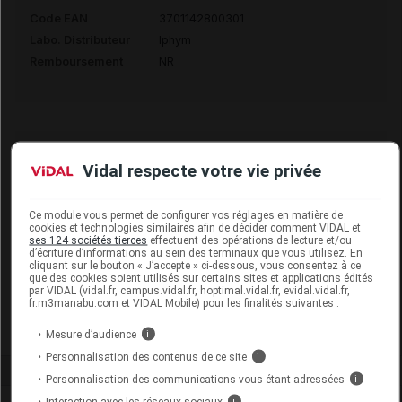
Code EAN
3701142800301
Labo. Distributeur
Iphym
Remboursement
NR
SANTANE Tis détox B métal/40g
Vidal respecte votre vie privée
Supprimé
Ce module vous permet de configurer vos réglages en matière de
cookies et technologies similaires afin de décider comment VIDAL et
ses 124 sociétés tierces
effectuent des opérations de lecture et/ou
Code EAN
3701142805252
d’écriture d’informations au sein des terminaux que vous utilisez. En
cliquant sur le bouton « J’accepte » ci-dessous, vous consentez à ce
Labo. Distributeur
Iphym
que des cookies soient utilisés sur certains sites et applications édités
par VIDAL (vidal.fr, campus.vidal.fr, hoptimal.vidal.fr, evidal.vidal.fr,
Remboursement
NR
fr.m3manabu.com et VIDAL Mobile) pour les finalités suivantes :
Mesure d’audience
i
Personnalisation des contenus de ce site
i
Personnalisation des communications vous étant adressées
i
Interaction avec les réseaux sociaux
i