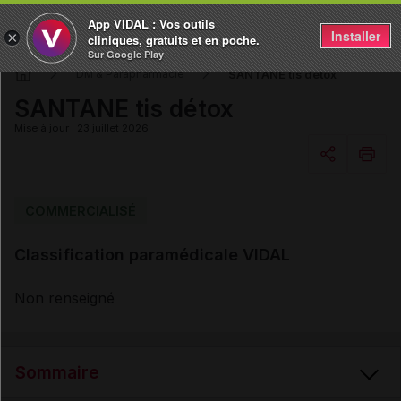
App VIDAL : Vos outils
Installer
×
cliniques, gratuits et en poche.
Sur Google Play
SANTANE tis détox
DM & Parapharmacie
SANTANE tis détox
Mise à jour : 23 juillet 2026
Copier l'url
COMMERCIALISÉ
Classification paramédicale VIDAL
Email
Non renseigné
Sommaire