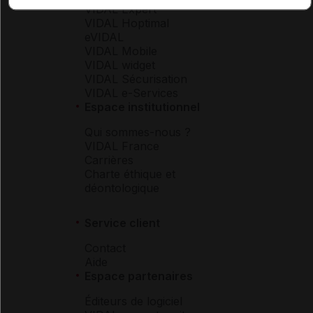
VIDAL Expert
VIDAL Hoptimal
eVIDAL
VIDAL Mobile
VIDAL widget
VIDAL Sécurisation
VIDAL e-Services
Espace institutionnel
Qui sommes-nous ?
VIDAL France
Carrières
Charte éthique et
déontologique
Service client
Contact
Aide
Espace partenaires
Éditeurs de logiciel