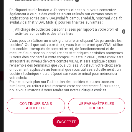
Laboratoire
En cliquant sur le bouton « J’accepte » ci-dessous, vous consentez
également à ce que des cookies soient utilisés sur certains sites et
Iphym
applications édités par VIDAL(vidal.fr, campus.vidal.fr, hoptimal.vidal.fr,
evidal.vidal.fr et VIDAL Mobile) pour les finalités suivantes :
Affichage de publicités personnalisées par rapport à votre profil et
Voir la fiche laboratoire
i
activités sur ce site et des sites tiers
Vous pouvez réaliser un choix granulaire en cliquant "Je paramètre les
cookies". Quel que soit votre choix, vous êtes informé que VIDAL utilise
des cookies exemptés de consentement, de fonctionnement et de
mesure d'audience pour produire des statistiques de visites anonymes.
Si vous êtes connecté à votre compte utilisateur VIDAL, votre choix sera
enregistré au niveau de votre compte VIDAL et sera appliqué depuis
l’ensemble des terminaux que vous utilisez. A défaut, votre choix sera
uniquement applicable au terminal que vous utilisez actuellement : un
cookie « technique » sera déposé sur votre terminal pour mémoriser
votre choix.
Pour en savoir plus sur l’utilisation des cookies et autres traceurs
similaires, ou retirer à tout moment votre consentement à leur usage,
nous vous invitons à vous rendre sur notre
Politique cookies
.
CONTINUER SANS
JE PARAMÈTRE LES
ACCEPTER
COOKIES
Espace produit
J'ACCEPTE
Boutique