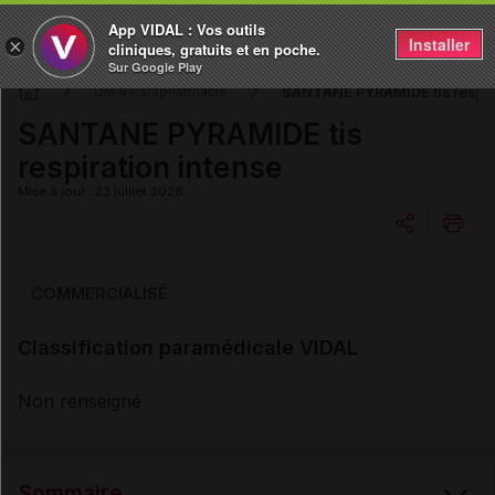
App VIDAL : Vos outils
Installer
×
cliniques, gratuits et en poche.
Sur Google Play
SANTANE PYRAMIDE tis respira
DM & Parapharmacie
SANTANE PYRAMIDE tis
respiration intense
Mise à jour : 23 juillet 2026
Copier l'url
COMMERCIALISÉ
Classification paramédicale VIDAL
Email
Non renseigné
Sommaire