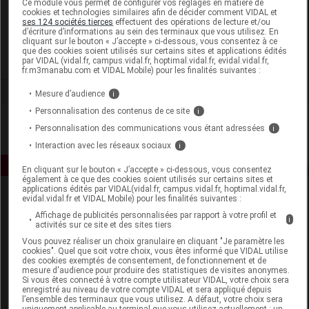
Ce module vous permet de configurer vos réglages en matière de
cookies et technologies similaires afin de décider comment VIDAL et
ses 124 sociétés tierces
effectuent des opérations de lecture et/ou
Iphym
d’écriture d’informations au sein des terminaux que vous utilisez. En
cliquant sur le bouton « J’accepte » ci-dessous, vous consentez à ce
que des cookies soient utilisés sur certains sites et applications édités
Voir la fiche laboratoire
par VIDAL (vidal.fr, campus.vidal.fr, hoptimal.vidal.fr, evidal.vidal.fr,
fr.m3manabu.com et VIDAL Mobile) pour les finalités suivantes :
Mesure d’audience
i
Personnalisation des contenus de ce site
i
Personnalisation des communications vous étant adressées
i
Interaction avec les réseaux sociaux
i
En cliquant sur le bouton « J’accepte » ci-dessous, vous consentez
également à ce que des cookies soient utilisés sur certains sites et
applications édités par VIDAL(vidal.fr, campus.vidal.fr, hoptimal.vidal.fr,
evidal.vidal.fr et VIDAL Mobile) pour les finalités suivantes :
Affichage de publicités personnalisées par rapport à votre profil et
i
activités sur ce site et des sites tiers
Vous pouvez réaliser un choix granulaire en cliquant "Je paramètre les
cookies". Quel que soit votre choix, vous êtes informé que VIDAL utilise
des cookies exemptés de consentement, de fonctionnement et de
Espace produit
mesure d'audience pour produire des statistiques de visites anonymes.
Si vous êtes connecté à votre compte utilisateur VIDAL, votre choix sera
enregistré au niveau de votre compte VIDAL et sera appliqué depuis
Boutique
l’ensemble des terminaux que vous utilisez. A défaut, votre choix sera
VIDAL Expert
uniquement applicable au terminal que vous utilisez actuellement : un