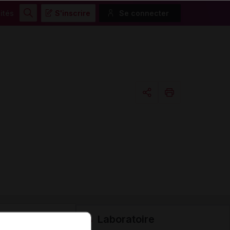
ités
S'inscrire
Se connecter
Rechercher
Copier l'url
Email
Laboratoire