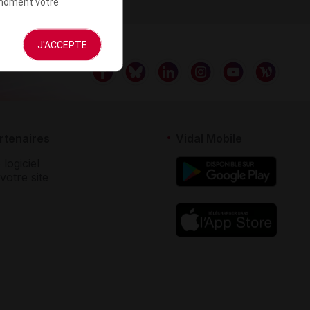
t moment votre
J'ACCEPTE
rtenaires
Vidal Mobile
 logiciel
votre site