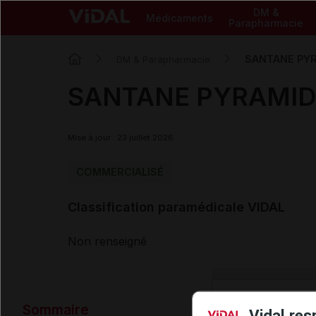
DM &
Médicaments
Parapharmacie
SANTANE PYRA
DM & Parapharmacie
SANTANE PYRAMIDE 
Mise à jour : 23 juillet 2026
COMMERCIALISÉ
Classification paramédicale VIDAL
Non renseigné
Données ad
Sommaire
Vidal res