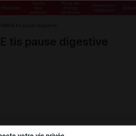
Santé
Prise en
Formations
Maladies
des
charge
Actual
médicales
patients
médicale
MIDE tis pause digestive
tis pause digestive
ministratives
pecte votre vie privée