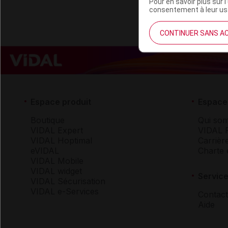
Pour en savoir plus sur l
consentement à leur usa
CONTINUER SANS A
Espace produit
Espace 
Boutique
Qui so
VIDAL Expert
VIDAL 
VIDAL Hoptimal
Carrièr
eVIDAL
Charte 
VIDAL Mobile
VIDAL widget
Service
VIDAL Sécurisation
VIDAL e-Services
Contact
Aide