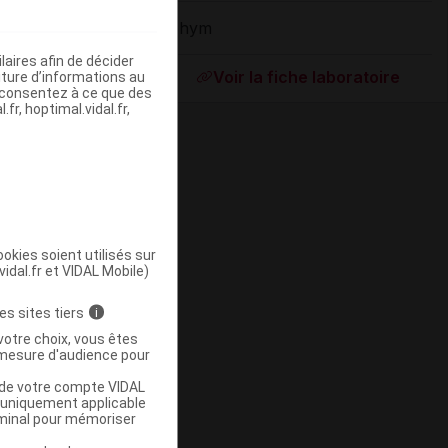
Iphym
Supprimé
aires afin de décider
Voir la fiche laboratoire
iture d’informations au
s consentez à ce que des
fr, hoptimal.vidal.fr,
okies soient utilisés sur
vidal.fr et VIDAL Mobile)
ommercialisé
es sites tiers
i
votre choix, vous êtes
mesure d'audience pour
u de votre compte VIDAL
a uniquement applicable
rminal pour mémoriser