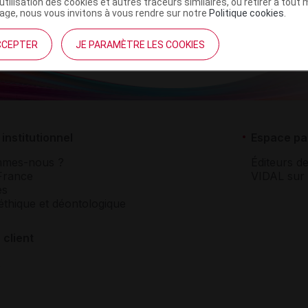
’utilisation des cookies et autres traceurs similaires, ou retirer à tou
ge, nous vous invitons à vous rendre sur notre
Politique cookies
.
CCEPTER
JE PARAMÈTRE LES COOKIES
institutionnel
Espace pa
mmes-nous ?
Éditeurs de
France
VIDAL sur 
es
éthique et déontologique
 client