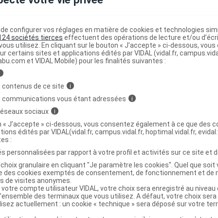
RAMIDE Tis pause digestive 16
e configurer vos réglages en matière de cookies et technologies simil
124 sociétés tierces
effectuent des opérations de lecture et/ou d’écr
ous utilisez. En cliquant sur le bouton « J’accepte » ci-dessous, vou
 SANTANE PYRAMIDE Tis pause digestive 16Sach
ur certains sites et applications édités par VIDAL (vidal.fr, campus.vidal.
abu.com et VIDAL Mobile) pour les finalités suivantes :
3701142814360
i
r
Iphym
 contenus de ce site
i
NR
s communications vous étant adressées
i
 réseaux sociaux
i
on « J’accepte » ci-dessous, vous consentez également à ce que des co
tions édités par VIDAL(vidal.fr, campus.vidal.fr, hoptimal.vidal.fr, evidal.
tes :
RAMIDE Tis pause digestive 16Sach
C
s personnalisées par rapport à votre profil et activités sur ce site et d
choix granulaire en cliquant "Je paramètre les cookies". Quel que soit 
ise des cookies exemptés de consentement, de fonctionnement et de 
3701142818900
es de visites anonymes.
r
Iphym
 votre compte utilisateur VIDAL, votre choix sera enregistré au nivea
l’ensemble des terminaux que vous utilisez. A défaut, votre choix ser
NR
ilisez actuellement : un cookie « technique » sera déposé sur votre te