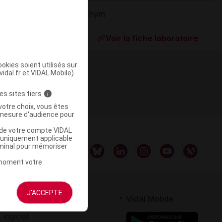
Iphym
ommercialisé
Voir la fiche laboratoire
okies soient utilisés sur
vidal.fr et VIDAL Mobile)
es sites tiers
i
votre choix, vous êtes
mesure d'audience pour
u de votre compte VIDAL
a uniquement applicable
rminal pour mémoriser
t moment votre
J'ACCEPTE
rtenaires
Vidal Mobile
 logiciel