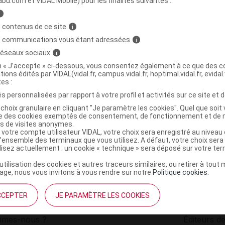
abu.com et VIDAL Mobile) pour les finalités suivantes :
i
RAMIDE Rooibos Bio Tis 16Sach
C
 contenus de ce site
i
s communications vous étant adressées
i
 réseaux sociaux
i
3701142816777
on « J’accepte » ci-dessous, vous consentez également à ce que des co
r
Iphym
tions édités par VIDAL(vidal.fr, campus.vidal.fr, hoptimal.vidal.fr, evidal.
NR
tes :
s personnalisées par rapport à votre profil et activités sur ce site et d
choix granulaire en cliquant "Je paramètre les cookies". Quel que soit 
ise des cookies exemptés de consentement, de fonctionnement et de 
es de visites anonymes.
 votre compte utilisateur VIDAL, votre choix sera enregistré au nivea
l’ensemble des terminaux que vous utilisez. A défaut, votre choix ser
ilisez actuellement : un cookie « technique » sera déposé sur votre te
’utilisation des cookies et autres traceurs similaires, ou retirer à tou
ge, nous vous invitons à vous rendre sur notre
Politique cookies
.
CCEPTER
JE PARAMÈTRE LES COOKIES
institutionnel
Espace pa
mmes-nous ?
Éditeurs de