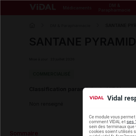
DM &
Médicaments
Parapharmacie
SANTANE PYRA
DM & Parapharmacie
SANTANE PYRAMIDE 
Mise à jour : 23 juillet 2026
COMMERCIALISÉ
Classification paramédicale VIDAL
Vidal res
Non renseigné
Ce module vous permet d
comment VIDAL et
ses 
sein des terminaux que v
Données ad
cookies soient utilisés s
Sommaire