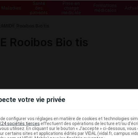
Santé
Prise en
Formations
Maladies
des
charge
Actual
médicales
patients
médicale
MIDE Rooibos Bio tis
Rooibos Bio tis
pecte votre vie privée
e configurer vos réglages en matière de cookies et technologies simil
124 sociétés tierces
effectuent des opérations de lecture et/ou d’écr
ous utilisez. En cliquant sur le bouton « J’accepte » ci-dessous, vou
ministratives
ur certains sites et applications édités par VIDAL (vidal.fr, campus.vidal.