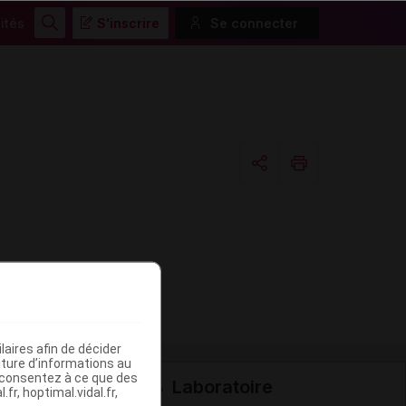
ités
S'inscrire
Se connecter
Rechercher
Copier l'url
Email
aires afin de décider
iture d’informations au
s consentez à ce que des
Laboratoire
fr, hoptimal.vidal.fr,