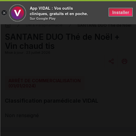
App VIDAL : Vos outils
Installer
×
cliniques, gratuits et en poche.
Sur Google Play
SANTANE DUO Thé de Noël + V
DM & Parapharmacie
SANTANE DUO Thé de Noël +
Vin chaud tis
Mise à jour : 23 juillet 2026
Copier l'url
ARRÊT DE COMMERCIALISATION
(01/01/2024)
Email
Classification paramédicale VIDAL
Non renseigné