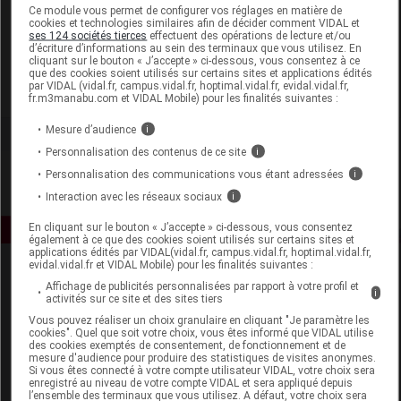
Laboratoire
Ce module vous permet de configurer vos réglages en matière de
cookies et technologies similaires afin de décider comment VIDAL et
ses 124 sociétés tierces
effectuent des opérations de lecture et/ou
d’écriture d’informations au sein des terminaux que vous utilisez. En
Iphym
cliquant sur le bouton « J’accepte » ci-dessous, vous consentez à ce
que des cookies soient utilisés sur certains sites et applications édités
par VIDAL (vidal.fr, campus.vidal.fr, hoptimal.vidal.fr, evidal.vidal.fr,
Voir la fiche laboratoire
fr.m3manabu.com et VIDAL Mobile) pour les finalités suivantes :
Mesure d’audience
i
Personnalisation des contenus de ce site
i
Personnalisation des communications vous étant adressées
i
Interaction avec les réseaux sociaux
i
En cliquant sur le bouton « J’accepte » ci-dessous, vous consentez
également à ce que des cookies soient utilisés sur certains sites et
applications édités par VIDAL(vidal.fr, campus.vidal.fr, hoptimal.vidal.fr,
evidal.vidal.fr et VIDAL Mobile) pour les finalités suivantes :
Affichage de publicités personnalisées par rapport à votre profil et
i
activités sur ce site et des sites tiers
Vous pouvez réaliser un choix granulaire en cliquant "Je paramètre les
cookies". Quel que soit votre choix, vous êtes informé que VIDAL utilise
des cookies exemptés de consentement, de fonctionnement et de
mesure d'audience pour produire des statistiques de visites anonymes.
Espace produit
Si vous êtes connecté à votre compte utilisateur VIDAL, votre choix sera
enregistré au niveau de votre compte VIDAL et sera appliqué depuis
Boutique
l’ensemble des terminaux que vous utilisez. A défaut, votre choix sera