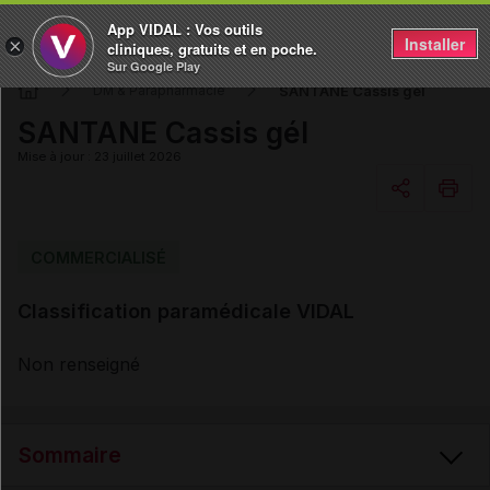
App VIDAL : Vos outils
Installer
×
cliniques, gratuits et en poche.
Sur Google Play
SANTANE Cassis gél
DM & Parapharmacie
SANTANE Cassis gél
Mise à jour : 23 juillet 2026
Copier l'url
COMMERCIALISÉ
Classification paramédicale VIDAL
Email
Non renseigné
Sommaire