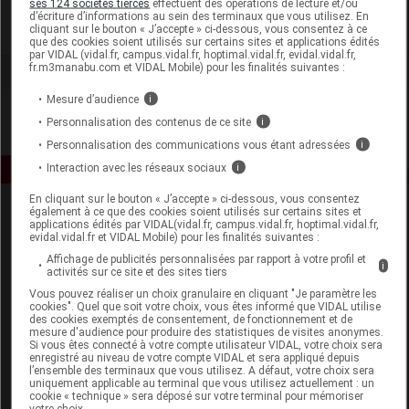
ses 124 sociétés tierces
effectuent des opérations de lecture et/ou
d’écriture d’informations au sein des terminaux que vous utilisez. En
cliquant sur le bouton « J’accepte » ci-dessous, vous consentez à ce
Voir la fiche laboratoire
que des cookies soient utilisés sur certains sites et applications édités
par VIDAL (vidal.fr, campus.vidal.fr, hoptimal.vidal.fr, evidal.vidal.fr,
fr.m3manabu.com et VIDAL Mobile) pour les finalités suivantes :
Mesure d’audience
i
Personnalisation des contenus de ce site
i
Personnalisation des communications vous étant adressées
i
Interaction avec les réseaux sociaux
i
En cliquant sur le bouton « J’accepte » ci-dessous, vous consentez
également à ce que des cookies soient utilisés sur certains sites et
applications édités par VIDAL(vidal.fr, campus.vidal.fr, hoptimal.vidal.fr,
evidal.vidal.fr et VIDAL Mobile) pour les finalités suivantes :
Affichage de publicités personnalisées par rapport à votre profil et
i
activités sur ce site et des sites tiers
Vous pouvez réaliser un choix granulaire en cliquant "Je paramètre les
Espace produit
cookies". Quel que soit votre choix, vous êtes informé que VIDAL utilise
des cookies exemptés de consentement, de fonctionnement et de
mesure d'audience pour produire des statistiques de visites anonymes.
Boutique
Si vous êtes connecté à votre compte utilisateur VIDAL, votre choix sera
VIDAL Expert
enregistré au niveau de votre compte VIDAL et sera appliqué depuis
l’ensemble des terminaux que vous utilisez. A défaut, votre choix sera
VIDAL Hoptimal
uniquement applicable au terminal que vous utilisez actuellement : un
eVIDAL
cookie « technique » sera déposé sur votre terminal pour mémoriser
votre choix.