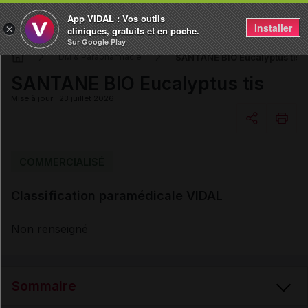
App VIDAL : Vos outils
Installer
×
cliniques, gratuits et en poche.
Sur Google Play
SANTANE BIO Eucalyptus tis
DM & Parapharmacie
SANTANE BIO Eucalyptus tis
Mise à jour : 23 juillet 2026
Copier l'url
COMMERCIALISÉ
Classification paramédicale VIDAL
Email
Non renseigné
Sommaire