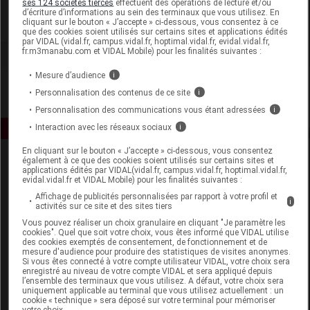
ses 124 sociétés tierces
effectuent des opérations de lecture et/ou
d’écriture d’informations au sein des terminaux que vous utilisez. En
cliquant sur le bouton « J’accepte » ci-dessous, vous consentez à ce
Voir la fiche laboratoire
que des cookies soient utilisés sur certains sites et applications édités
par VIDAL (vidal.fr, campus.vidal.fr, hoptimal.vidal.fr, evidal.vidal.fr,
fr.m3manabu.com et VIDAL Mobile) pour les finalités suivantes :
Mesure d’audience
i
Personnalisation des contenus de ce site
i
Personnalisation des communications vous étant adressées
i
Interaction avec les réseaux sociaux
i
En cliquant sur le bouton « J’accepte » ci-dessous, vous consentez
également à ce que des cookies soient utilisés sur certains sites et
applications édités par VIDAL(vidal.fr, campus.vidal.fr, hoptimal.vidal.fr,
evidal.vidal.fr et VIDAL Mobile) pour les finalités suivantes :
Affichage de publicités personnalisées par rapport à votre profil et
i
activités sur ce site et des sites tiers
Vous pouvez réaliser un choix granulaire en cliquant "Je paramètre les
Espace produit
cookies". Quel que soit votre choix, vous êtes informé que VIDAL utilise
des cookies exemptés de consentement, de fonctionnement et de
mesure d'audience pour produire des statistiques de visites anonymes.
Boutique
Si vous êtes connecté à votre compte utilisateur VIDAL, votre choix sera
VIDAL Expert
enregistré au niveau de votre compte VIDAL et sera appliqué depuis
l’ensemble des terminaux que vous utilisez. A défaut, votre choix sera
VIDAL Hoptimal
uniquement applicable au terminal que vous utilisez actuellement : un
eVIDAL
cookie « technique » sera déposé sur votre terminal pour mémoriser
votre choix.