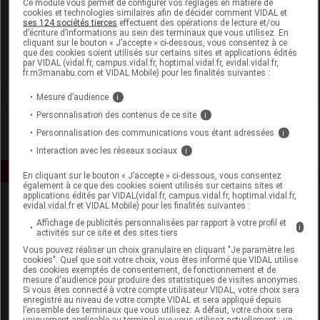
Ce module vous permet de configurer vos réglages en matière de
cookies et technologies similaires afin de décider comment VIDAL et
ses 124 sociétés tierces
effectuent des opérations de lecture et/ou
Iphym
d’écriture d’informations au sein des terminaux que vous utilisez. En
cliquant sur le bouton « J’accepte » ci-dessous, vous consentez à ce
que des cookies soient utilisés sur certains sites et applications édités
Voir la fiche laboratoire
par VIDAL (vidal.fr, campus.vidal.fr, hoptimal.vidal.fr, evidal.vidal.fr,
fr.m3manabu.com et VIDAL Mobile) pour les finalités suivantes :
Mesure d’audience
i
Personnalisation des contenus de ce site
i
Personnalisation des communications vous étant adressées
i
Interaction avec les réseaux sociaux
i
En cliquant sur le bouton « J’accepte » ci-dessous, vous consentez
également à ce que des cookies soient utilisés sur certains sites et
applications édités par VIDAL(vidal.fr, campus.vidal.fr, hoptimal.vidal.fr,
evidal.vidal.fr et VIDAL Mobile) pour les finalités suivantes :
Affichage de publicités personnalisées par rapport à votre profil et
i
activités sur ce site et des sites tiers
Vous pouvez réaliser un choix granulaire en cliquant "Je paramètre les
cookies". Quel que soit votre choix, vous êtes informé que VIDAL utilise
des cookies exemptés de consentement, de fonctionnement et de
Espace produit
mesure d'audience pour produire des statistiques de visites anonymes.
Si vous êtes connecté à votre compte utilisateur VIDAL, votre choix sera
enregistré au niveau de votre compte VIDAL et sera appliqué depuis
Boutique
l’ensemble des terminaux que vous utilisez. A défaut, votre choix sera
VIDAL Expert
uniquement applicable au terminal que vous utilisez actuellement : un