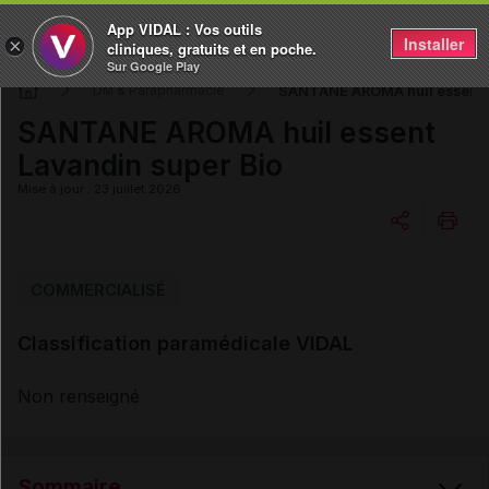
App VIDAL : Vos outils
Installer
×
cliniques, gratuits et en poche.
Sur Google Play
SANTANE AROMA huil essent L
DM & Parapharmacie
SANTANE AROMA huil essent
Lavandin super Bio
Mise à jour : 23 juillet 2026
Copier l'url
COMMERCIALISÉ
Classification paramédicale VIDAL
Email
Non renseigné
Sommaire