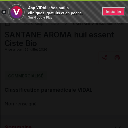
App VIDAL : Vos outils
Installer
×
cliniques, gratuits et en poche.
Sur Google Play
SANTANE AROMA huil essent C
DM & Parapharmacie
SANTANE AROMA huil essent
Ciste Bio
Mise à jour : 23 juillet 2026
Copier l'url
COMMERCIALISÉ
Classification paramédicale VIDAL
Email
Non renseigné
Sommaire