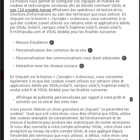
Ce module vous permet de configurer vos réglages en matière de
cookies et technologies similaires afin de décider comment VIDAL et
ses 124 sociétés tierces
effectuent des opérations de lecture et/ou
Iphym
d’écriture d’informations au sein des terminaux que vous utilisez. En
cliquant sur le bouton « J’accepte » ci-dessous, vous consentez à ce
que des cookies soient utilisés sur certains sites et applications édités
Voir la fiche laboratoire
par VIDAL (vidal.fr, campus.vidal.fr, hoptimal.vidal.fr, evidal.vidal.fr,
fr.m3manabu.com et VIDAL Mobile) pour les finalités suivantes :
Mesure d’audience
i
Personnalisation des contenus de ce site
i
Personnalisation des communications vous étant adressées
i
Interaction avec les réseaux sociaux
i
En cliquant sur le bouton « J’accepte » ci-dessous, vous consentez
également à ce que des cookies soient utilisés sur certains sites et
applications édités par VIDAL(vidal.fr, campus.vidal.fr, hoptimal.vidal.fr,
evidal.vidal.fr et VIDAL Mobile) pour les finalités suivantes :
Affichage de publicités personnalisées par rapport à votre profil et
i
activités sur ce site et des sites tiers
Vous pouvez réaliser un choix granulaire en cliquant "Je paramètre les
cookies". Quel que soit votre choix, vous êtes informé que VIDAL utilise
des cookies exemptés de consentement, de fonctionnement et de
Espace produit
mesure d'audience pour produire des statistiques de visites anonymes.
Si vous êtes connecté à votre compte utilisateur VIDAL, votre choix sera
enregistré au niveau de votre compte VIDAL et sera appliqué depuis
Boutique
l’ensemble des terminaux que vous utilisez. A défaut, votre choix sera
VIDAL Expert
uniquement applicable au terminal que vous utilisez actuellement : un