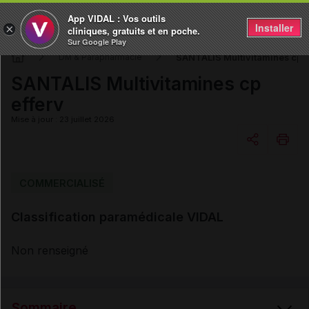
App VIDAL : Vos outils
Installer
×
cliniques, gratuits et en poche.
Sur Google Play
SANTALIS Multivitamines cp e
DM & Parapharmacie
SANTALIS Multivitamines cp
efferv
Mise à jour : 23 juillet 2026
Copier l'url
COMMERCIALISÉ
Classification paramédicale VIDAL
Email
Non renseigné
Sommaire