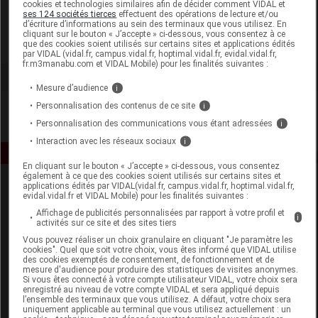
cookies et technologies similaires afin de décider comment VIDAL et
Les Pharmaciens Associés
ses 124 sociétés tierces
effectuent des opérations de lecture et/ou
d’écriture d’informations au sein des terminaux que vous utilisez. En
cliquant sur le bouton « J’accepte » ci-dessous, vous consentez à ce
que des cookies soient utilisés sur certains sites et applications édités
Voir la fiche laboratoire
par VIDAL (vidal.fr, campus.vidal.fr, hoptimal.vidal.fr, evidal.vidal.fr,
fr.m3manabu.com et VIDAL Mobile) pour les finalités suivantes :
Mesure d’audience
i
Personnalisation des contenus de ce site
i
Personnalisation des communications vous étant adressées
i
Interaction avec les réseaux sociaux
i
En cliquant sur le bouton « J’accepte » ci-dessous, vous consentez
également à ce que des cookies soient utilisés sur certains sites et
applications édités par VIDAL(vidal.fr, campus.vidal.fr, hoptimal.vidal.fr,
evidal.vidal.fr et VIDAL Mobile) pour les finalités suivantes :
Affichage de publicités personnalisées par rapport à votre profil et
i
activités sur ce site et des sites tiers
Vous pouvez réaliser un choix granulaire en cliquant "Je paramètre les
cookies". Quel que soit votre choix, vous êtes informé que VIDAL utilise
Espace produit
des cookies exemptés de consentement, de fonctionnement et de
mesure d'audience pour produire des statistiques de visites anonymes.
Si vous êtes connecté à votre compte utilisateur VIDAL, votre choix sera
Boutique
enregistré au niveau de votre compte VIDAL et sera appliqué depuis
VIDAL Expert
l’ensemble des terminaux que vous utilisez. A défaut, votre choix sera
uniquement applicable au terminal que vous utilisez actuellement : un
VIDAL Hoptimal