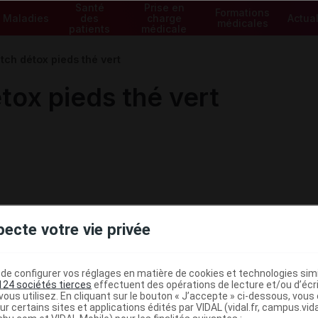
Santé
Prise en
Formations
Maladies
des
charge
Actual
médicales
patients
médicale
h détox pieds thé vert
ox pieds thé vert
pecte votre vie privée
e configurer vos réglages en matière de cookies et technologies simil
124 sociétés tierces
effectuent des opérations de lecture et/ou d’écr
ous utilisez. En cliquant sur le bouton « J’accepte » ci-dessous, vou
ministratives
ur certains sites et applications édités par VIDAL (vidal.fr, campus.vidal.