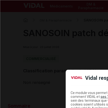
DM &
Médicaments
Parapharmacie
SANOSOIN patc
DM & Parapharmacie
SANOSOIN patch dét
Mise à jour : 23 juillet 2026
COMMERCIALISÉ
Classification paramédicale VIDAL
Vidal res
Non renseigné
Ce module vous permet d
comment VIDAL et
ses 
sein des terminaux que v
Données ad
cookies soient utilisés s
Sommaire