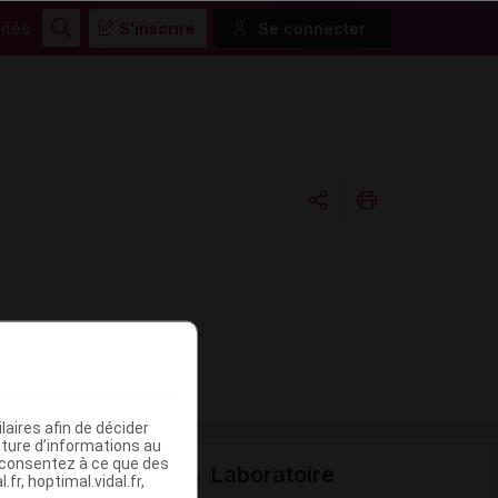
ités
S'inscrire
Se connecter
Rechercher
Copier l'url
Email
aires afin de décider
iture d’informations au
s consentez à ce que des
Laboratoire
fr, hoptimal.vidal.fr,