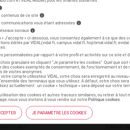
abu.com et VIDAL Mobile) pour les finalités suivantes :
i
tch détox pieds thé vert B/10
C
 contenus de ce site
i
s communications vous étant adressées
i
 réseaux sociaux
i
3701063810205
on « J’accepte » ci-dessous, vous consentez également à ce que des co
r
Ageti France
tions édités par VIDAL(vidal.fr, campus.vidal.fr, hoptimal.vidal.fr, evidal.
NR
tes :
s personnalisées par rapport à votre profil et activités sur ce site et d
choix granulaire en cliquant "Je paramètre les cookies". Quel que soit 
ise des cookies exemptés de consentement, de fonctionnement et de 
es de visites anonymes.
 votre compte utilisateur VIDAL, votre choix sera enregistré au nivea
l’ensemble des terminaux que vous utilisez. A défaut, votre choix ser
ilisez actuellement : un cookie « technique » sera déposé sur votre te
’utilisation des cookies et autres traceurs similaires, ou retirer à tou
ge, nous vous invitons à vous rendre sur notre
Politique cookies
.
CCEPTER
JE PARAMÈTRE LES COOKIES
institutionnel
Espace pa
mmes-nous ?
Éditeurs de