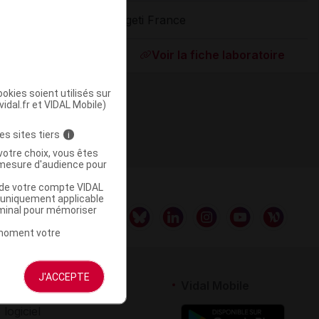
Ageti France
ommercialisé
Voir la fiche laboratoire
okies soient utilisés sur
vidal.fr et VIDAL Mobile)
es sites tiers
i
votre choix, vous êtes
mesure d'audience pour
u de votre compte VIDAL
a uniquement applicable
rminal pour mémoriser
t moment votre
J'ACCEPTE
rtenaires
Vidal Mobile
 logiciel