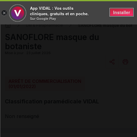
App VIDAL : Vos outils
Installer
×
cliniques, gratuits et en poche.
Sur Google Play
SANOFLORE masque du botan
DM & Parapharmacie
SANOFLORE masque du
botaniste
Mise à jour : 23 juillet 2026
Copier l'url
ARRÊT DE COMMERCIALISATION
(01/01/2022)
Email
Classification paramédicale VIDAL
Non renseigné