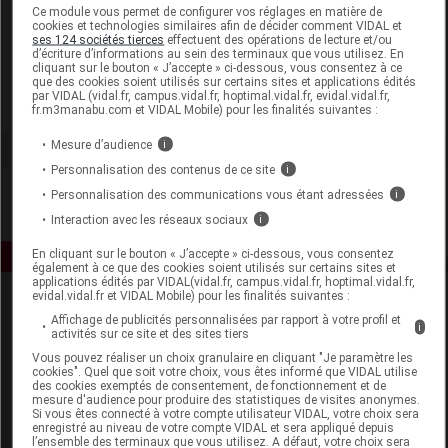
Laboratoire
Ce module vous permet de configurer vos réglages en matière de
cookies et technologies similaires afin de décider comment VIDAL et
ses 124 sociétés tierces
effectuent des opérations de lecture et/ou
d’écriture d’informations au sein des terminaux que vous utilisez. En
Sanoflore
cliquant sur le bouton « J’accepte » ci-dessous, vous consentez à ce
que des cookies soient utilisés sur certains sites et applications édités
par VIDAL (vidal.fr, campus.vidal.fr, hoptimal.vidal.fr, evidal.vidal.fr,
Voir la fiche laboratoire
fr.m3manabu.com et VIDAL Mobile) pour les finalités suivantes :
Mesure d’audience
i
Personnalisation des contenus de ce site
i
Personnalisation des communications vous étant adressées
i
Interaction avec les réseaux sociaux
i
En cliquant sur le bouton « J’accepte » ci-dessous, vous consentez
également à ce que des cookies soient utilisés sur certains sites et
applications édités par VIDAL(vidal.fr, campus.vidal.fr, hoptimal.vidal.fr,
evidal.vidal.fr et VIDAL Mobile) pour les finalités suivantes :
Affichage de publicités personnalisées par rapport à votre profil et
i
activités sur ce site et des sites tiers
Vous pouvez réaliser un choix granulaire en cliquant "Je paramètre les
cookies". Quel que soit votre choix, vous êtes informé que VIDAL utilise
des cookies exemptés de consentement, de fonctionnement et de
mesure d'audience pour produire des statistiques de visites anonymes.
Espace produit
Si vous êtes connecté à votre compte utilisateur VIDAL, votre choix sera
enregistré au niveau de votre compte VIDAL et sera appliqué depuis
Boutique
l’ensemble des terminaux que vous utilisez. A défaut, votre choix sera