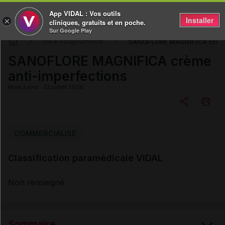
App VIDAL : Vos outils
Installer
×
cliniques, gratuits et en poche.
Sur Google Play
SANOFLORE MAGNIFICA crème 
DM & Parapharmacie
SANOFLORE MAGNIFICA crème
anti-imperfections
Mise à jour : 23 juillet 2026
Copier l'url
COMMERCIALISÉ
Classification paramédicale VIDAL
Email
Non renseigné
Sommaire