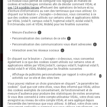
Ce module vous permet de configurer vos réglages en matière de
cookies et technologies similaires afin de décider comment VIDAL et
ses 124 sociétés tierces
effectuent des opérations de lecture et/ou
Sanoflore
d’écriture d’informations au sein des terminaux que vous utilisez. En
cliquant sur le bouton « J’accepte » ci-dessous, vous consentez à ce
que des cookies soient utilisés sur certains sites et applications édités
Voir la fiche laboratoire
par VIDAL (vidal.fr, campus.vidal.fr, hoptimal.vidal.fr, evidal.vidal.fr,
fr.m3manabu.com et VIDAL Mobile) pour les finalités suivantes :
Mesure d’audience
i
Personnalisation des contenus de ce site
i
Personnalisation des communications vous étant adressées
i
Interaction avec les réseaux sociaux
i
En cliquant sur le bouton « J’accepte » ci-dessous, vous consentez
également à ce que des cookies soient utilisés sur certains sites et
applications édités par VIDAL(vidal.fr, campus.vidal.fr, hoptimal.vidal.fr,
evidal.vidal.fr et VIDAL Mobile) pour les finalités suivantes :
Affichage de publicités personnalisées par rapport à votre profil et
i
activités sur ce site et des sites tiers
Vous pouvez réaliser un choix granulaire en cliquant "Je paramètre les
cookies". Quel que soit votre choix, vous êtes informé que VIDAL utilise
des cookies exemptés de consentement, de fonctionnement et de
Espace produit
mesure d'audience pour produire des statistiques de visites anonymes.
Si vous êtes connecté à votre compte utilisateur VIDAL, votre choix sera
enregistré au niveau de votre compte VIDAL et sera appliqué depuis
Boutique
l’ensemble des terminaux que vous utilisez. A défaut, votre choix sera
VIDAL Expert
uniquement applicable au terminal que vous utilisez actuellement : un