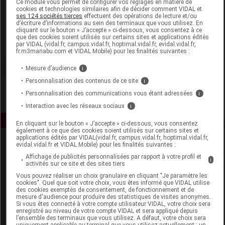
Ce module vous permet de configurer vos réglages en matière de
cookies et technologies similaires afin de décider comment VIDAL et
ses 124 sociétés tierces
effectuent des opérations de lecture et/ou
Sanoflore
d’écriture d’informations au sein des terminaux que vous utilisez. En
cliquant sur le bouton « J’accepte » ci-dessous, vous consentez à ce
que des cookies soient utilisés sur certains sites et applications édités
Voir la fiche laboratoire
par VIDAL (vidal.fr, campus.vidal.fr, hoptimal.vidal.fr, evidal.vidal.fr,
fr.m3manabu.com et VIDAL Mobile) pour les finalités suivantes :
Mesure d’audience
i
Personnalisation des contenus de ce site
i
Personnalisation des communications vous étant adressées
i
Interaction avec les réseaux sociaux
i
En cliquant sur le bouton « J’accepte » ci-dessous, vous consentez
également à ce que des cookies soient utilisés sur certains sites et
applications édités par VIDAL(vidal.fr, campus.vidal.fr, hoptimal.vidal.fr,
evidal.vidal.fr et VIDAL Mobile) pour les finalités suivantes :
Affichage de publicités personnalisées par rapport à votre profil et
i
activités sur ce site et des sites tiers
Vous pouvez réaliser un choix granulaire en cliquant "Je paramètre les
cookies". Quel que soit votre choix, vous êtes informé que VIDAL utilise
des cookies exemptés de consentement, de fonctionnement et de
Espace produit
mesure d'audience pour produire des statistiques de visites anonymes.
Si vous êtes connecté à votre compte utilisateur VIDAL, votre choix sera
enregistré au niveau de votre compte VIDAL et sera appliqué depuis
Boutique
l’ensemble des terminaux que vous utilisez. A défaut, votre choix sera
VIDAL Expert
uniquement applicable au terminal que vous utilisez actuellement : un