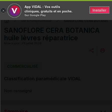
App VIDAL : Vos outils
Installer
×
cliniques, gratuits et en poche.
Sur Google Play
SANOFLORE CERA BOTANICA hui
DM & Parapharmacie
SANOFLORE CERA BOTANICA
huile lèvres réparatrice
Mise à jour : 23 juillet 2026
Copier l'url
COMMERCIALISÉ
Classification paramédicale VIDAL
Email
Non renseigné
Sommaire