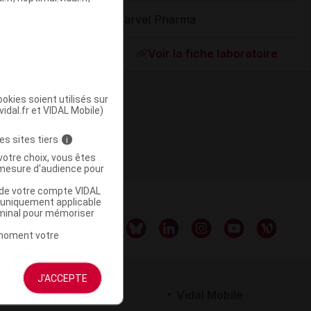
Marvel Pharma
ommercialisé
Voir la fiche laboratoire
okies soient utilisés sur
vidal.fr et VIDAL Mobile)
es sites tiers
i
votre choix, vous êtes
mesure d'audience pour
u de votre compte VIDAL
a uniquement applicable
rminal pour mémoriser
t moment votre
J'ACCEPTE
rtenaires
Vidal Mobile