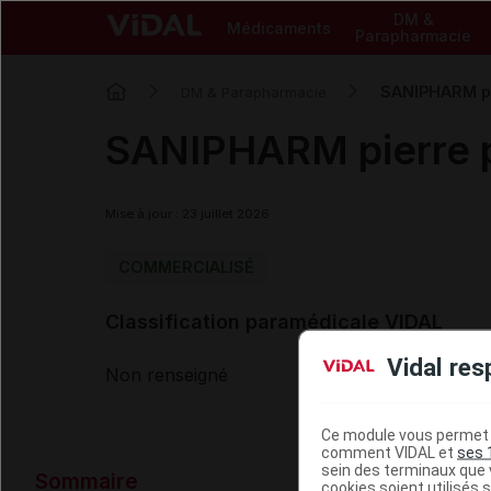
DM &
Médicaments
Parapharmacie
SANIPHARM pi
DM & Parapharmacie
SANIPHARM pierre p
Mise à jour : 23 juillet 2026
COMMERCIALISÉ
Classification paramédicale VIDAL
Vidal res
Non renseigné
Ce module vous permet d
comment VIDAL et
ses 
Données ad
sein des terminaux que v
Sommaire
cookies soient utilisés s