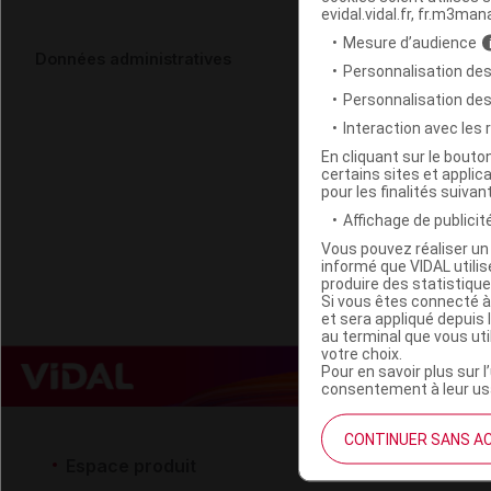
evidal.vidal.fr, fr.m3man
Mesure d’audience
SANIPHARM 
Données administratives
Personnalisation des
Personnalisation de
Code ACL
Interaction avec les
Code 13
En cliquant sur le bout
certains sites et applica
Labo. Distributeu
pour les finalités suivan
Remboursement
Affichage de publicité
Vous pouvez réaliser un 
informé que VIDAL util
produire des statistiqu
Si vous êtes connecté à
et sera appliqué depuis 
au terminal que vous ut
votre choix.
Pour en savoir plus sur l
consentement à leur usa
CONTINUER SANS A
Espace produit
Espace 