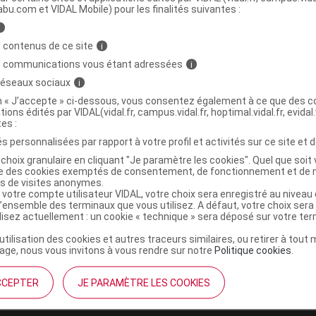
abu.com et VIDAL Mobile) pour les finalités suivantes :
i
Pierre ponce souris
C
 contenus de ce site
i
s communications vous étant adressées
i
6290789
 réseaux sociaux
i
3401562907894
on « J’accepte » ci-dessous, vous consentez également à ce que des co
tions édités par VIDAL(vidal.fr, campus.vidal.fr, hoptimal.vidal.fr, evidal.
r
Marvel Pharma
tes :
NR
s personnalisées par rapport à votre profil et activités sur ce site et d
choix granulaire en cliquant "Je paramètre les cookies". Quel que soit 
ise des cookies exemptés de consentement, de fonctionnement et de 
es de visites anonymes.
 votre compte utilisateur VIDAL, votre choix sera enregistré au nivea
l’ensemble des terminaux que vous utilisez. A défaut, votre choix ser
ilisez actuellement : un cookie « technique » sera déposé sur votre te
’utilisation des cookies et autres traceurs similaires, ou retirer à tou
ge, nous vous invitons à vous rendre sur notre
Politique cookies
.
CCEPTER
JE PARAMÈTRE LES COOKIES
institutionnel
Espace pa