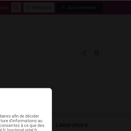
ités
S'inscrire
Se connecter
Rechercher
Copier l'url
Email
aires afin de décider
iture d’informations au
Laboratoire
s consentez à ce que des
fr, hoptimal.vidal.fr,