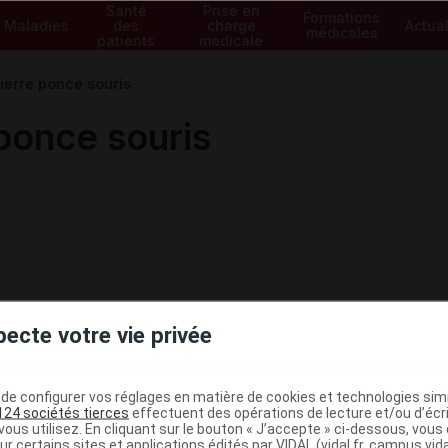
Santé
Prise en
Formations
Maladies
des
charge
Actual
médicales
patients
médicale
erre ponce souris
once souris
pecte votre vie privée
e configurer vos réglages en matière de cookies et technologies simil
124 sociétés tierces
effectuent des opérations de lecture et/ou d’écr
ministratives
ous utilisez. En cliquant sur le bouton « J’accepte » ci-dessous, vou
ur certains sites et applications édités par VIDAL (vidal.fr, campus.vidal.