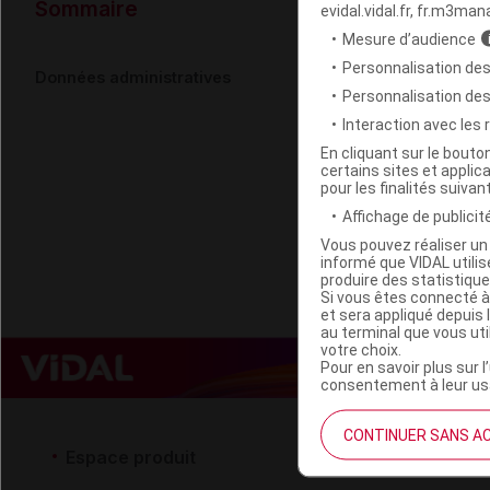
Données ad
Sommaire
evidal.vidal.fr, fr.m3man
Mesure d’audience
Personnalisation des
SALVEQUICK 
Données administratives
Personnalisation de
Interaction avec les
Code EAN
En cliquant sur le bout
certains sites et applica
Labo. Distributeu
pour les finalités suivan
Remboursement
Affichage de publicité
Vous pouvez réaliser un 
informé que VIDAL util
produire des statistiqu
Si vous êtes connecté à
et sera appliqué depuis 
au terminal que vous ut
votre choix.
Pour en savoir plus sur l
consentement à leur usa
CONTINUER SANS A
Espace produit
Espace 