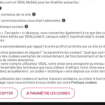
ministratives
abu.com et VIDAL Mobile) pour les finalités suivantes :
i
 contenus de ce site
i
Pans justice league B/20
s communications vous étant adressées
i
 réseaux sociaux
i
7310610020125
on « J’accepte » ci-dessous, vous consentez également à ce que des co
tions édités par VIDAL(vidal.fr, campus.vidal.fr, hoptimal.vidal.fr, evidal.
r
Sicobel
tes :
NR
s personnalisées par rapport à votre profil et activités sur ce site et d
choix granulaire en cliquant "Je paramètre les cookies". Quel que soit 
ise des cookies exemptés de consentement, de fonctionnement et de 
es de visites anonymes.
 votre compte utilisateur VIDAL, votre choix sera enregistré au nivea
l’ensemble des terminaux que vous utilisez. A défaut, votre choix ser
ilisez actuellement : un cookie « technique » sera déposé sur votre te
’utilisation des cookies et autres traceurs similaires, ou retirer à tou
ge, nous vous invitons à vous rendre sur notre
Politique cookies
.
CCEPTER
JE PARAMÈTRE LES COOKIES
institutionnel
Espace pa