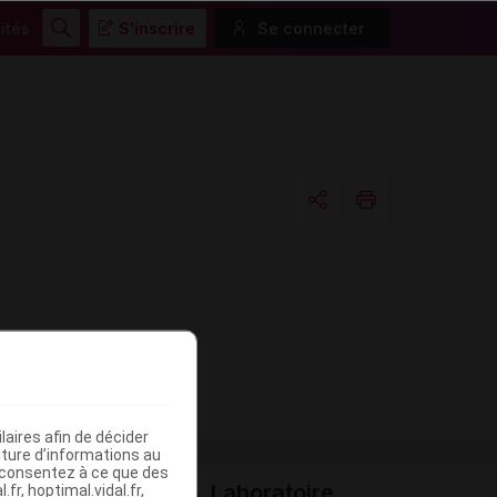
ités
S'inscrire
Se connecter
Rechercher
Copier l'url
Email
aires afin de décider
iture d’informations au
s consentez à ce que des
Laboratoire
fr, hoptimal.vidal.fr,