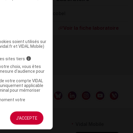
Sicobel
Supprimé
Voir la fiche laboratoire
okies soient utilisés sur
vidal.fr et VIDAL Mobile)
es sites tiers
i
votre choix, vous êtes
mesure d'audience pour
u de votre compte VIDAL
a uniquement applicable
rminal pour mémoriser
t moment votre
J'ACCEPTE
rtenaires
Vidal Mobile