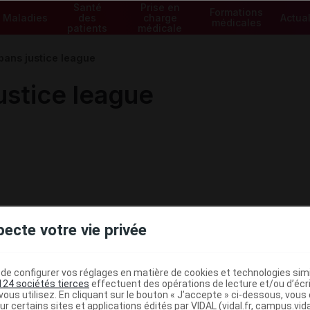
Santé
Prise en
Formations
Maladies
des
charge
Actual
médicales
patients
médicale
ans justice league
stice league
pecte votre vie privée
e configurer vos réglages en matière de cookies et technologies simil
124 sociétés tierces
effectuent des opérations de lecture et/ou d’écr
ous utilisez. En cliquant sur le bouton « J’accepte » ci-dessous, vou
ur certains sites et applications édités par VIDAL (vidal.fr, campus.vidal.