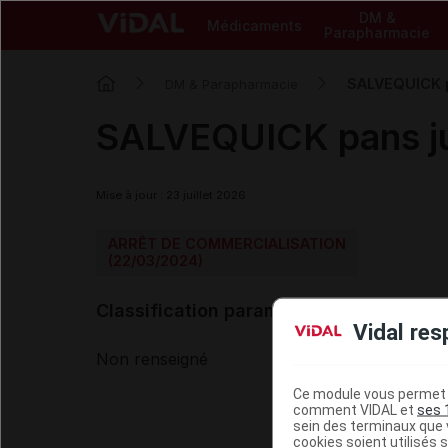
DM &
Médicaments
Parapharmacie
SALVEQUICK p
DM & Parapharmacie
SALVEQUICK pans ju
Mise à jour : 23 juillet 2026
ARRÊT DE COMMERCIALISATION
(22/03/2024)
Classification paramédicale VIDAL
Vidal res
Non renseigné
Ce module vous permet d
comment VIDAL et
ses 
sein des terminaux que v
cookies soient utilisés s