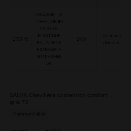
CHAUSSETTE
(CHEVILLIERE)
EN SERIE
ELASTIQUE
Orthèses
2155149
DVO
EN UN SENS
diverses
EXTENSIBLE
AUTRE SENS
V6
SALVA Chevillère contention confort
gris T2
Commercialisé
Code ACL
9965756