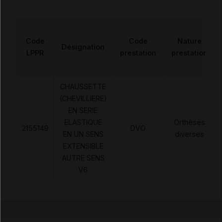
Code
Code
Nature
Désignation
LPPR
prestation
prestation
CHAUSSETTE
(CHEVILLIERE)
EN SERIE
ELASTIQUE
Orthèses
2155149
DVO
EN UN SENS
diverses
EXTENSIBLE
AUTRE SENS
V6