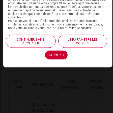
enregistré au niveau de votre compte VIDAL et sera appliqué depuis
l’ensemble des terminaux que vous utilisez. A défaut, votre choix sera
SALVA Chevillère contention confort
uniquement applicable au terminal que vous utilisez actuellement : un
gris T5
cookie « technique » sera déposé sur votre terminal pour mémoriser
votre choix.
Pour en savoir plus sur l’utilisation des cookies et autres traceurs
Commercialisé
similaires, ou retirer à tout moment votre consentement à leur usage,
nous vous invitons à vous rendre sur notre
Politique cookies
.
Code ACL
9965785
CONTINUER SANS
JE PARAMÈTRE LES
ACCEPTER
COOKIES
Code 13
3401099657859
Labo.
Coopération Pharmaceutique
J'ACCEPTE
Distributeur
Française
Code
Code
Nature
Désignation
LPPR
prestation
prestation
CHAUSSETTE
(CHEVILLIERE)