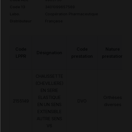
Code 13
3401099657569
Labo.
Coopération Pharmaceutique
Distributeur
Française
Code
Code
Nature
Désignation
LPPR
prestation
prestation
CHAUSSETTE
(CHEVILLIERE)
EN SERIE
ELASTIQUE
Orthèses
2155149
DVO
EN UN SENS
diverses
EXTENSIBLE
AUTRE SENS
V6