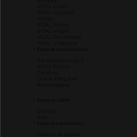
Boutique
VIDAL Expert
VIDAL Hoptimal
eVIDAL
VIDAL Mobile
VIDAL widget
VIDAL Sécurisation
VIDAL e-Services
Espace institutionnel
Qui sommes-nous ?
VIDAL France
Carrières
Charte éthique et
déontologique
Service client
Contact
Aide
Espace partenaires
Éditeurs de logiciel