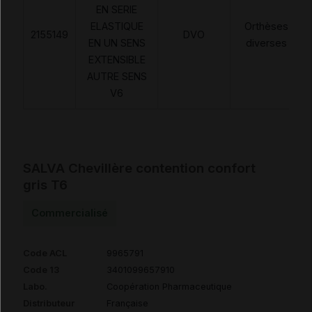
EN SERIE
ELASTIQUE
Orthèses
2155149
DVO
EN UN SENS
diverses
EXTENSIBLE
AUTRE SENS
V6
SALVA Chevillère contention confort
gris T6
Commercialisé
Code ACL
9965791
Code 13
3401099657910
Labo.
Coopération Pharmaceutique
Distributeur
Française