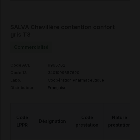
SALVA Chevillère contention confort
gris T3
Commercialisé
Code ACL
9965762
Code 13
3401099657620
Labo.
Coopération Pharmaceutique
Distributeur
Française
Code
Code
Nature
Désignation
LPPR
prestation
prestation