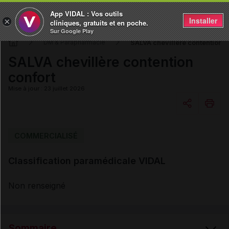
App VIDAL : Vos outils
Installer
×
cliniques, gratuits et en poche.
Sur Google Play
SALVA chevillère contention c
DM & Parapharmacie
SALVA chevillère contention
confort
Mise à jour : 23 juillet 2026
Copier l'url
COMMERCIALISÉ
Classification paramédicale VIDAL
Email
Non renseigné
Sommaire