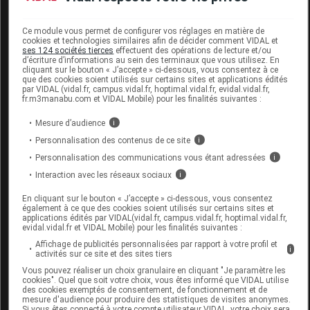
Labo. Distributeur
Cooper
Ce module vous permet de configurer vos réglages en matière de
cookies et technologies similaires afin de décider comment VIDAL et
ses 124 sociétés tierces
effectuent des opérations de lecture et/ou
d’écriture d’informations au sein des terminaux que vous utilisez. En
cliquant sur le bouton « J’accepte » ci-dessous, vous consentez à ce
Code
Code
Nature
que des cookies soient utilisés sur certains sites et applications édités
Désignation
par VIDAL (vidal.fr, campus.vidal.fr, hoptimal.vidal.fr, evidal.vidal.fr,
LPPR
prestation
prestation
fr.m3manabu.com et VIDAL Mobile) pour les finalités suivantes :
Mesure d’audience
i
Personnalisation des contenus de ce site
i
CHAUSSETTE
(CHEVILLIERE)
Personnalisation des communications vous étant adressées
i
EN SERIE
Interaction avec les réseaux sociaux
i
ELASTIQUE
Orthèses
En cliquant sur le bouton « J’accepte » ci-dessous, vous consentez
2155149
DVO
EN UN SENS
diverses
également à ce que des cookies soient utilisés sur certains sites et
applications édités par VIDAL(vidal.fr, campus.vidal.fr, hoptimal.vidal.fr,
EXTENSIBLE
evidal.vidal.fr et VIDAL Mobile) pour les finalités suivantes :
AUTRE SENS
Affichage de publicités personnalisées par rapport à votre profil et
i
activités sur ce site et des sites tiers
V6
Vous pouvez réaliser un choix granulaire en cliquant "Je paramètre les
cookies". Quel que soit votre choix, vous êtes informé que VIDAL utilise
des cookies exemptés de consentement, de fonctionnement et de
mesure d'audience pour produire des statistiques de visites anonymes.
Si vous êtes connecté à votre compte utilisateur VIDAL, votre choix sera