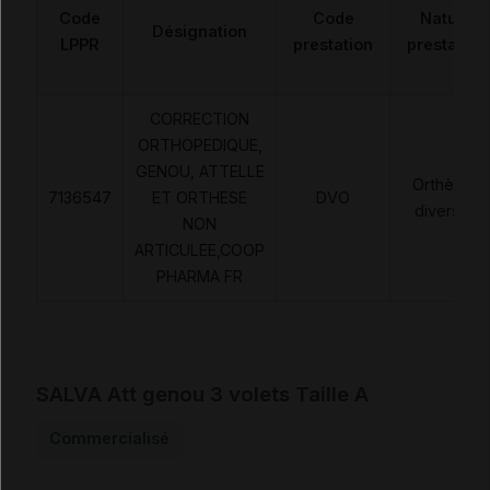
Code
Code
Nature
Désignation
LPPR
prestation
prestation
CORRECTION
ORTHOPEDIQUE,
GENOU, ATTELLE
Orthèses
7136547
ET ORTHESE
DVO
diverses
NON
ARTICULEE,COOP
PHARMA FR
SALVA Att genou 3 volets Taille A
Commercialisé