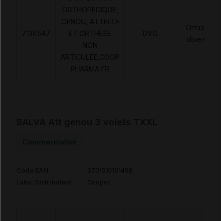
ORTHOPEDIQUE,
GENOU, ATTELLE
Orthèses
7136547
ET ORTHESE
DVO
diverses
NON
ARTICULEE,COOP
PHARMA FR
SALVA Att genou 3 volets TXXL
Commercialisé
Code EAN
3701510101498
Labo. Distributeur
Cooper