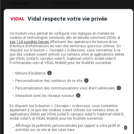
Code EAN
3701510101504
Labo. Distributeur
Cooper_Réseau SANTÉ
Vidal respecte votre vie privée
Ce module vous permet de configurer vos réglages en matière de
cookies et technologies similaires afin de décider comment VIDAL et
Code
Code
Nature
ses 124 sociétés tierces
effectuent des opérations de lecture et/ou
Désignation
LPPR
prestation
prestation
d’écriture d’informations au sein des terminaux que vous utilisez. En
cliquant sur le bouton « J’accepte » ci-dessous, vous consentez à ce
que des cookies soient utilisés sur certains sites et applications édités
par VIDAL (vidal.fr, campus.vidal.fr, hoptimal.vidal.fr, evidal.vidal.fr,
fr.m3manabu.com et VIDAL Mobile) pour les finalités suivantes :
CORRECTION
ORTHOPEDIQUE,
Mesure d’audience
i
GENOU, ATTELLE
Personnalisation des contenus de ce site
i
Orthèses
7136547
ET ORTHESE
DVO
Personnalisation des communications vous étant adressées
i
diverses
NON
Interaction avec les réseaux sociaux
i
ARTICULEE,COOP
En cliquant sur le bouton « J’accepte » ci-dessous, vous consentez
PHARMA FR
également à ce que des cookies soient utilisés sur certains sites et
applications édités par VIDAL(vidal.fr, campus.vidal.fr, hoptimal.vidal.fr,
evidal.vidal.fr et VIDAL Mobile) pour les finalités suivantes :
Affichage de publicités personnalisées par rapport à votre profil et
i
activités sur ce site et des sites tiers