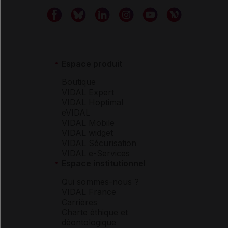
Espace produit
Boutique
VIDAL Expert
VIDAL Hoptimal
eVIDAL
VIDAL Mobile
VIDAL widget
VIDAL Sécurisation
VIDAL e-Services
Espace institutionnel
Qui sommes-nous ?
VIDAL France
Carrières
Charte éthique et
déontologique