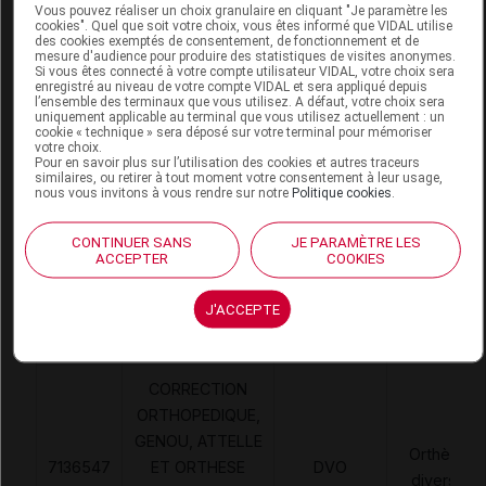
Vous pouvez réaliser un choix granulaire en cliquant "Je paramètre les
SALVA Att genou 3 volets XXL
cookies". Quel que soit votre choix, vous êtes informé que VIDAL utilise
des cookies exemptés de consentement, de fonctionnement et de
mesure d'audience pour produire des statistiques de visites anonymes.
Commercialisé
Si vous êtes connecté à votre compte utilisateur VIDAL, votre choix sera
enregistré au niveau de votre compte VIDAL et sera appliqué depuis
l’ensemble des terminaux que vous utilisez. A défaut, votre choix sera
uniquement applicable au terminal que vous utilisez actuellement : un
cookie « technique » sera déposé sur votre terminal pour mémoriser
Code EAN
3614810002580
votre choix.
Labo.
Coopération Pharmaceutique
Pour en savoir plus sur l’utilisation des cookies et autres traceurs
similaires, ou retirer à tout moment votre consentement à leur usage,
Distributeur
Française
nous vous invitons à vous rendre sur notre
Politique cookies
.
CONTINUER SANS
JE PARAMÈTRE LES
ACCEPTER
COOKIES
Code
Code
Nature
Désignation
J'ACCEPTE
LPPR
prestation
prestation
CORRECTION
ORTHOPEDIQUE,
GENOU, ATTELLE
Orthèses
7136547
ET ORTHESE
DVO
diverses