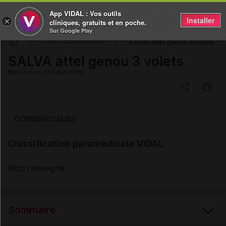
App VIDAL : Vos outils
Installer
×
cliniques, gratuits et en poche.
Sur Google Play
SALVA attel genou 3 volets
DM & Parapharmacie
SALVA attel genou 3 volets
Mise à jour : 23 juillet 2026
Copier l'url
COMMERCIALISÉ
Classification paramédicale VIDAL
Email
Non renseigné
Sommaire