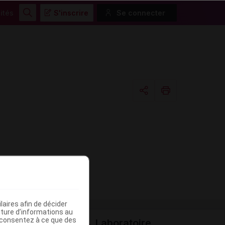
ités
S'inscrire
Se connecter
Rechercher
Copier l'url
Email
aires afin de décider
iture d’informations au
s consentez à ce que des
Laboratoire