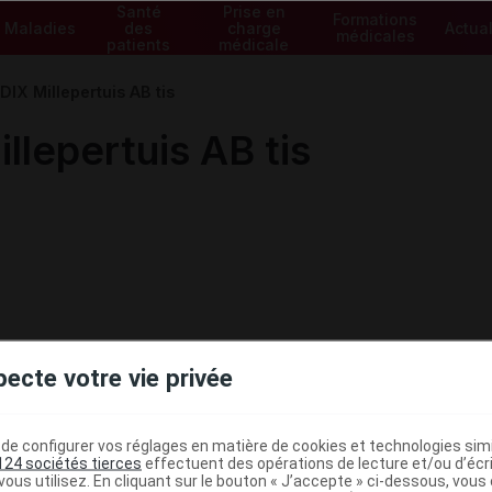
Santé
Prise en
Formations
Maladies
des
charge
Actual
médicales
patients
médicale
X Millepertuis AB tis
lepertuis AB tis
pecte votre vie privée
e configurer vos réglages en matière de cookies et technologies simil
124 sociétés tierces
effectuent des opérations de lecture et/ou d’écr
ous utilisez. En cliquant sur le bouton « J’accepte » ci-dessous, vou