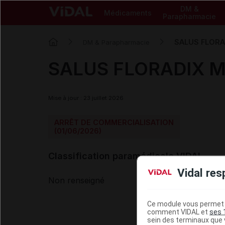
DM &
Médicaments
Parapharmacie
SALUS FLORADI
DM & Parapharmacie
SALUS FLORADIX Mil
Mise à jour : 23 juillet 2026
ARRÊT DE COMMERCIALISATION
(01/06/2026)
Classification paramédicale VIDAL
Vidal res
Non renseigné
Ce module vous permet d
comment VIDAL et
ses 
sein des terminaux que v