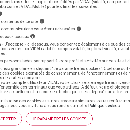
ministratives
ur certains sites et applications édités par VIDAL (vidal.fr, campus.vidal.
abu.com et VIDAL Mobile) pour les finalités suivantes :
i
DIX Millepertuis AB Tis 15Sach/2g
 contenus de ce site
i
s communications vous étant adressées
i
 réseaux sociaux
i
9876627
on « J’accepte » ci-dessous, vous consentez également à ce que des co
4004148013157
tions édités par VIDAL(vidal.fr, campus.vidal.fr, hoptimal.vidal.fr, evidal.
r
Cosmédiet Biotechnie
tes :
NR
s personnalisées par rapport à votre profil et activités sur ce site et d
choix granulaire en cliquant "Je paramètre les cookies". Quel que soit 
ise des cookies exemptés de consentement, de fonctionnement et de 
es de visites anonymes.
 votre compte utilisateur VIDAL, votre choix sera enregistré au nivea
l’ensemble des terminaux que vous utilisez. A défaut, votre choix ser
ilisez actuellement : un cookie « technique » sera déposé sur votre te
’utilisation des cookies et autres traceurs similaires, ou retirer à tou
ge, nous vous invitons à vous rendre sur notre
Politique cookies
.
CCEPTER
JE PARAMÈTRE LES COOKIES
institutionnel
Espace pa