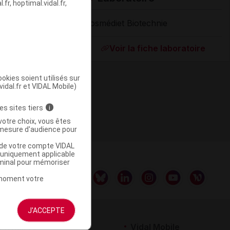
fr, hoptimal.vidal.fr,
Cosmédiet Biotechnie
Supprimé
Voir la fiche laboratoire
okies soient utilisés sur
vidal.fr et VIDAL Mobile)
es sites tiers
i
votre choix, vous êtes
mesure d'audience pour
u de votre compte VIDAL
a uniquement applicable
rminal pour mémoriser
t moment votre
J'ACCEPTE
rtenaires
Vidal Mobile