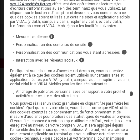
BN Santé - Biogyne
ses 124 sociétés tierces
effectuent des opérations de lecture et/ou
d’écriture d’informations au sein des terminaux que vous utilisez. En
cliquant sur le bouton « J’accepte » ci-dessous, vous consentez à ce
Voir la fiche laboratoire
que des cookies soient utilisés sur certains sites et applications édités
par VIDAL (vidal.fr, campus.vidal.fr, hoptimal.vidal.fr, evidal.vidal.fr,
fr.m3manabu.com et VIDAL Mobile) pour les finalités suivantes :
Mesure d’audience
i
Personnalisation des contenus de ce site
i
Personnalisation des communications vous étant adressées
i
Interaction avec les réseaux sociaux
i
En cliquant sur le bouton « J’accepte » ci-dessous, vous consentez
également à ce que des cookies soient utilisés sur certains sites et
applications édités par VIDAL(vidal.fr, campus.vidal.fr, hoptimal.vidal.fr,
evidal.vidal.fr et VIDAL Mobile) pour les finalités suivantes :
Affichage de publicités personnalisées par rapport à votre profil et
i
activités sur ce site et des sites tiers
Vous pouvez réaliser un choix granulaire en cliquant "Je paramètre les
cookies". Quel que soit votre choix, vous êtes informé que VIDAL utilise
Espace produit
des cookies exemptés de consentement, de fonctionnement et de
mesure d'audience pour produire des statistiques de visites anonymes.
Boutique
Si vous êtes connecté à votre compte utilisateur VIDAL, votre choix sera
enregistré au niveau de votre compte VIDAL et sera appliqué depuis
VIDAL Expert
l’ensemble des terminaux que vous utilisez. A défaut, votre choix sera
VIDAL Hoptimal
uniquement applicable au terminal que vous utilisez actuellement : un
cookie « technique » sera déposé sur votre terminal pour mémoriser
eVIDAL