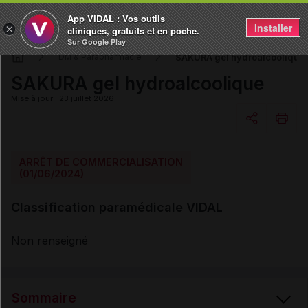
App VIDAL : Vos outils
Installer
×
cliniques, gratuits et en poche.
Sur Google Play
SAKURA gel hydroalcoolique
DM & Parapharmacie
SAKURA gel hydroalcoolique
Mise à jour : 23 juillet 2026
Copier l'url
ARRÊT DE COMMERCIALISATION
(01/06/2024)
Email
Classification paramédicale VIDAL
Non renseigné
Sommaire