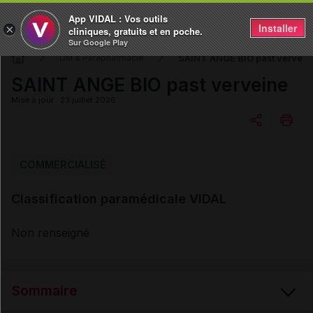
App VIDAL : Vos outils
Installer
×
cliniques, gratuits et en poche.
Sur Google Play
SAINT ANGE BIO past vervein
DM & Parapharmacie
SAINT ANGE BIO past verveine
Mise à jour : 23 juillet 2026
Copier l'url
COMMERCIALISÉ
Classification paramédicale VIDAL
Email
Non renseigné
Sommaire