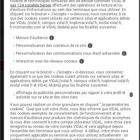
cookies et technologies similaires afin de décider comment VIDAL et
OTC Concept
ses 124 sociétés tierces
effectuent des opérations de lecture et/ou
d’écriture d’informations au sein des terminaux que vous utilisez. En
cliquant sur le bouton « J’accepte » ci-dessous, vous consentez à ce
Voir la fiche laboratoire
que des cookies soient utilisés sur certains sites et applications édités
par VIDAL (vidal.fr, campus.vidal.fr, hoptimal.vidal.fr, evidal.vidal.fr,
fr.m3manabu.com et VIDAL Mobile) pour les finalités suivantes :
Mesure d’audience
i
Personnalisation des contenus de ce site
i
Personnalisation des communications vous étant adressées
i
Interaction avec les réseaux sociaux
i
En cliquant sur le bouton « J’accepte » ci-dessous, vous consentez
également à ce que des cookies soient utilisés sur certains sites et
applications édités par VIDAL(vidal.fr, campus.vidal.fr, hoptimal.vidal.fr,
evidal.vidal.fr et VIDAL Mobile) pour les finalités suivantes :
Affichage de publicités personnalisées par rapport à votre profil et
i
activités sur ce site et des sites tiers
Vous pouvez réaliser un choix granulaire en cliquant "Je paramètre les
cookies". Quel que soit votre choix, vous êtes informé que VIDAL utilise
Espace produit
des cookies exemptés de consentement, de fonctionnement et de
mesure d'audience pour produire des statistiques de visites anonymes.
Boutique
Si vous êtes connecté à votre compte utilisateur VIDAL, votre choix sera
enregistré au niveau de votre compte VIDAL et sera appliqué depuis
VIDAL Expert
l’ensemble des terminaux que vous utilisez. A défaut, votre choix sera
VIDAL Hoptimal
uniquement applicable au terminal que vous utilisez actuellement : un
cookie « technique » sera déposé sur votre terminal pour mémoriser