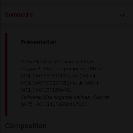
Sommaire
PRÉSENTATION
présentation
COMPOSITION
Saforelle Miss gel, soin intime et
corporel :
Flacons-pompe de 100 ml
PROPRIÉTÉS
(ACL 3401381507107), de 250 ml
(ACL 3401399277382) et de 500 ml
(ACL 3401381329945).
MODE D'EMPLOI
Saforelle Miss lingettes intimes :
Sachet
de 25 (ACL 3401360049796).
Données administratives
composition