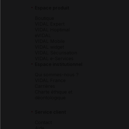
Espace produit
Boutique
VIDAL Expert
VIDAL Hoptimal
eVIDAL
VIDAL Mobile
VIDAL widget
VIDAL Sécurisation
VIDAL e-Services
Espace institutionnel
Qui sommes-nous ?
VIDAL France
Carrières
Charte éthique et
déontologique
Service client
Contact
Aide