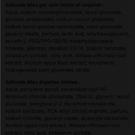
Saforelle Miss gel, soin intime et corporel :
Aqua, sodium cocoamphoacetate, lauryl glucoside,
glycerin, propanediol, sodium cocoyl glutamate,
sodium lauryl glucose carboxylate, coco-glucoside,
glyceryl oleate, parfum, lactic acid, ethylhexylglycerin,
laureth-2, PEG/PPG-120/10 trimethylolpropane
trioleate, allantoin, disodium EDTA, sodium benzoate,
potassium sorbate, citric acid,
Althaea officinalis
root
extract,
Arctium lappa
Root extract, tocopherol,
hydrogenated palm glycerides citrate.
Saforelle Miss lingettes intimes :
Aqua, pentylene glycol, cocamidopropyl PG-
dimonium chloride phosphate,
Olus
oil, glycerin, lauryl
glucoside, polyglyceryl-2 dipolyhydroxystearate,
sodium benzoate, PCA ethyl cocoyl arginate, parfum,
sodium chloride, glyceryl oleate, dicaprylyl carbonate,
Arctium lappa
root extract,
Althaea officinalis
root
extract, citric acid, potassium sorbate.