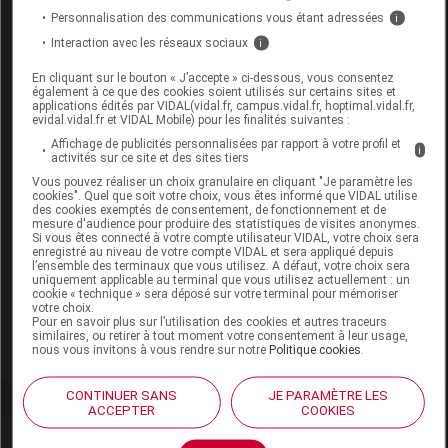
Personnalisation des communications vous étant adressées
i
Données administratives
Interaction avec les réseaux sociaux
i
En cliquant sur le bouton « J’accepte » ci-dessous, vous consentez
également à ce que des cookies soient utilisés sur certains sites et
SAFORELLE MISS Lingette intime
applications édités par VIDAL(vidal.fr, campus.vidal.fr, hoptimal.vidal.fr,
Sach/25
evidal.vidal.fr et VIDAL Mobile) pour les finalités suivantes :
Affichage de publicités personnalisées par rapport à votre profil et
i
activités sur ce site et des sites tiers
Supprimé
Vous pouvez réaliser un choix granulaire en cliquant "Je paramètre les
cookies". Quel que soit votre choix, vous êtes informé que VIDAL utilise
Remplacé par
SAFORELLE MISS Lingette intime
des cookies exemptés de consentement, de fonctionnement et de
biodégradable Paquet/25
mesure d'audience pour produire des statistiques de visites anonymes.
Si vous êtes connecté à votre compte utilisateur VIDAL, votre choix sera
enregistré au niveau de votre compte VIDAL et sera appliqué depuis
l’ensemble des terminaux que vous utilisez. A défaut, votre choix sera
Code 13
3401360049796
uniquement applicable au terminal que vous utilisez actuellement : un
Labo. Distributeur
Iprad Santé
cookie « technique » sera déposé sur votre terminal pour mémoriser
votre choix.
Remboursement
NR
Pour en savoir plus sur l’utilisation des cookies et autres traceurs
similaires, ou retirer à tout moment votre consentement à leur usage,
nous vous invitons à vous rendre sur notre
Politique cookies
.
CONTINUER SANS
JE PARAMÈTRE LES
ACCEPTER
COOKIES
Laboratoire