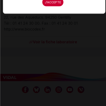
J'ACCEPTE
BIOCODEX
22, rue des Aqueducs. 94250 Gentilly
Tél : 01 41 24 30 00. Fax : 01 41 24 30 01
http://www.biocodex.fr
Voir la fiche laboratoire