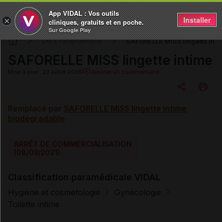
App VIDAL : Vos outils
Installer
×
cliniques, gratuits et en poche.
Sur Google Play
SAFORELLE MISS lingette inti
DM & Parapharmacie
SAFORELLE MISS lingette intime
Mise à jour : 23 juillet 2026
Ajouter un commentaire
Remplacé par
SAFORELLE MISS lingette intime
Copier l'url
biodégradable
Email
ARRÊT DE COMMERCIALISATION
(08/03/2021)
Classification paramédicale VIDAL
Hygiène et cosmétologie
Gynécologie
Toilette intime