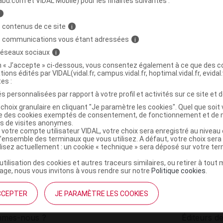
abu.com et VIDAL Mobile) pour les finalités suivantes :
i
yaluron soin des yeux T/15ml
C
 contenus de ce site
i
s communications vous étant adressées
i
 réseaux sociaux
i
4026466123257
on « J’accepte » ci-dessous, vous consentez également à ce que des co
r
Dr Scheffler France
tions édités par VIDAL(vidal.fr, campus.vidal.fr, hoptimal.vidal.fr, evidal.
NR
tes :
s personnalisées par rapport à votre profil et activités sur ce site et d
choix granulaire en cliquant "Je paramètre les cookies". Quel que soit 
ise des cookies exemptés de consentement, de fonctionnement et de 
es de visites anonymes.
 votre compte utilisateur VIDAL, votre choix sera enregistré au nivea
l’ensemble des terminaux que vous utilisez. A défaut, votre choix ser
ilisez actuellement : un cookie « technique » sera déposé sur votre te
’utilisation des cookies et autres traceurs similaires, ou retirer à tou
ge, nous vous invitons à vous rendre sur notre
Politique cookies
.
CCEPTER
JE PARAMÈTRE LES COOKIES
institutionnel
Espace pa
mmes-nous ?
Éditeurs de