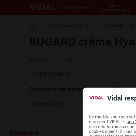
DM &
Médicaments
Parapharmacie
RUGARD crème
DM & Parapharmacie
RUGARD crème Hyalu
Mise à jour : 23 juillet 2026
COMMERCIALISÉ
Classification paramédicale VIDAL
Vidal res
Non renseigné
Ce module vous permet d
comment VIDAL et
ses 
sein des terminaux que v
Données ad
cookies soient utilisés s
Sommaire