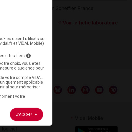
Dr Scheffler France
ommercialisé
Voir la fiche laboratoire
okies soient utilisés sur
vidal.fr et VIDAL Mobile)
es sites tiers
i
votre choix, vous êtes
mesure d'audience pour
u de votre compte VIDAL
a uniquement applicable
rminal pour mémoriser
t moment votre
J'ACCEPTE
rtenaires
Vidal Mobile
 logiciel