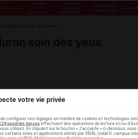
Santé
Prise en
Formations
Maladies
des
charge
Actual
médicales
patients
médicale
 Hyaluron soin des yeux
ron soin des yeux
pecte votre vie privée
e configurer vos réglages en matière de cookies et technologies simil
124 sociétés tierces
effectuent des opérations de lecture et/ou d’écr
ous utilisez. En cliquant sur le bouton « J’accepte » ci-dessous, vou
ministratives
ur certains sites et applications édités par VIDAL (vidal.fr, campus.vidal.