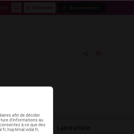
ités
S'inscrire
Se connecter
Rechercher
Copier l'url
Email
aires afin de décider
iture d’informations au
s consentez à ce que des
Laboratoire
fr, hoptimal.vidal.fr,