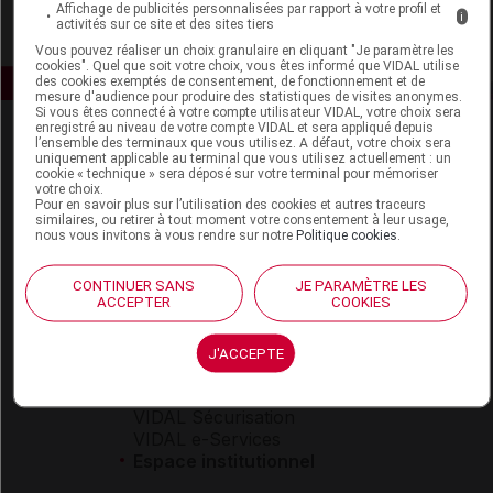
Affichage de publicités personnalisées par rapport à votre profil et
i
activités sur ce site et des sites tiers
Vous pouvez réaliser un choix granulaire en cliquant "Je paramètre les
cookies". Quel que soit votre choix, vous êtes informé que VIDAL utilise
des cookies exemptés de consentement, de fonctionnement et de
mesure d'audience pour produire des statistiques de visites anonymes.
Si vous êtes connecté à votre compte utilisateur VIDAL, votre choix sera
enregistré au niveau de votre compte VIDAL et sera appliqué depuis
l’ensemble des terminaux que vous utilisez. A défaut, votre choix sera
uniquement applicable au terminal que vous utilisez actuellement : un
cookie « technique » sera déposé sur votre terminal pour mémoriser
votre choix.
Pour en savoir plus sur l’utilisation des cookies et autres traceurs
similaires, ou retirer à tout moment votre consentement à leur usage,
nous vous invitons à vous rendre sur notre
Politique cookies
.
Espace produit
Boutique
CONTINUER SANS
JE PARAMÈTRE LES
ACCEPTER
COOKIES
VIDAL Expert
VIDAL Hoptimal
eVIDAL
J'ACCEPTE
VIDAL Mobile
VIDAL widget
VIDAL Sécurisation
VIDAL e-Services
Espace institutionnel