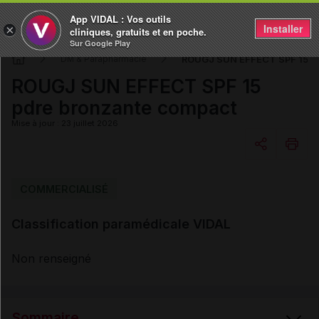
App VIDAL : Vos outils
Installer
×
cliniques, gratuits et en poche.
Sur Google Play
ROUGJ SUN EFFECT SPF 15 pd
DM & Parapharmacie
ROUGJ SUN EFFECT SPF 15
pdre bronzante compact
Mise à jour : 23 juillet 2026
Copier l'url
COMMERCIALISÉ
Classification paramédicale VIDAL
Email
Non renseigné
Sommaire