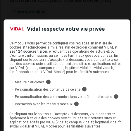
bronzante compact foncée Boîtier/18g
Commercialisé
Vidal respecte votre vie privée
Code EAN
8056666020854
Labo. Distributeur
Rougj
Remboursement
NR
Ce module vous permet de configurer vos réglages en matière de
cookies et technologies similaires afin de décider comment VIDAL et
ses 124 sociétés tierces
effectuent des opérations de lecture et/ou
d’écriture d’informations au sein des terminaux que vous utilisez. En
cliquant sur le bouton « J’accepte » ci-dessous, vous consentez à ce
que des cookies soient utilisés sur certains sites et applications édités
par VIDAL (vidal.fr, campus.vidal.fr, hoptimal.vidal.fr, evidal.vidal.fr,
fr.m3manabu.com et VIDAL Mobile) pour les finalités suivantes :
Laboratoire
Mesure d’audience
i
Personnalisation des contenus de ce site
i
Rougj
Personnalisation des communications vous étant adressées
i
Interaction avec les réseaux sociaux
i
Voir la fiche laboratoire
En cliquant sur le bouton « J’accepte » ci-dessous, vous consentez
également à ce que des cookies soient utilisés sur certains sites et
applications édités par VIDAL(vidal.fr, campus.vidal.fr, hoptimal.vidal.fr,
evidal.vidal.fr et VIDAL Mobile) pour les finalités suivantes :