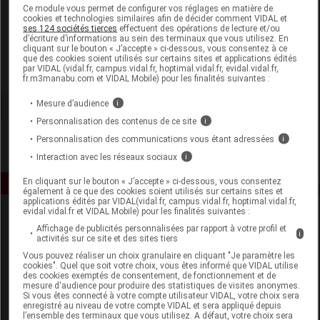
Laboratoire
Ce module vous permet de configurer vos réglages en matière de
cookies et technologies similaires afin de décider comment VIDAL et
ses 124 sociétés tierces
effectuent des opérations de lecture et/ou
d’écriture d’informations au sein des terminaux que vous utilisez. En
Rougj
cliquant sur le bouton « J’accepte » ci-dessous, vous consentez à ce
que des cookies soient utilisés sur certains sites et applications édités
par VIDAL (vidal.fr, campus.vidal.fr, hoptimal.vidal.fr, evidal.vidal.fr,
Voir la fiche laboratoire
fr.m3manabu.com et VIDAL Mobile) pour les finalités suivantes :
Mesure d’audience
i
Personnalisation des contenus de ce site
i
Personnalisation des communications vous étant adressées
i
Interaction avec les réseaux sociaux
i
En cliquant sur le bouton « J’accepte » ci-dessous, vous consentez
également à ce que des cookies soient utilisés sur certains sites et
applications édités par VIDAL(vidal.fr, campus.vidal.fr, hoptimal.vidal.fr,
evidal.vidal.fr et VIDAL Mobile) pour les finalités suivantes :
Affichage de publicités personnalisées par rapport à votre profil et
i
activités sur ce site et des sites tiers
Vous pouvez réaliser un choix granulaire en cliquant "Je paramètre les
cookies". Quel que soit votre choix, vous êtes informé que VIDAL utilise
des cookies exemptés de consentement, de fonctionnement et de
mesure d'audience pour produire des statistiques de visites anonymes.
Espace produit
Si vous êtes connecté à votre compte utilisateur VIDAL, votre choix sera
enregistré au niveau de votre compte VIDAL et sera appliqué depuis
Boutique
l’ensemble des terminaux que vous utilisez. A défaut, votre choix sera