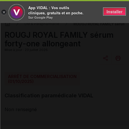
App VIDAL : Vos outils
Installer
×
cliniques, gratuits et en poche.
Sur Google Play
ROUGJ ROYAL FAMILY sérum fo
DM & Parapharmacie
ROUGJ ROYAL FAMILY sérum
forty-one allongeant
Mise à jour : 23 juillet 2026
Copier l'url
ARRÊT DE COMMERCIALISATION
(01/10/2025)
Email
Classification paramédicale VIDAL
Non renseigné