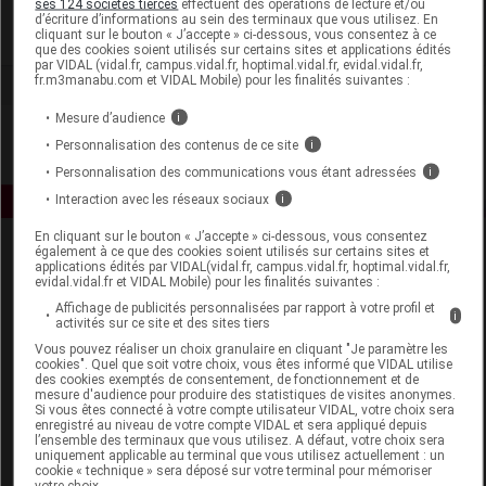
ses 124 sociétés tierces
effectuent des opérations de lecture et/ou
d’écriture d’informations au sein des terminaux que vous utilisez. En
cliquant sur le bouton « J’accepte » ci-dessous, vous consentez à ce
Voir la fiche laboratoire
que des cookies soient utilisés sur certains sites et applications édités
par VIDAL (vidal.fr, campus.vidal.fr, hoptimal.vidal.fr, evidal.vidal.fr,
fr.m3manabu.com et VIDAL Mobile) pour les finalités suivantes :
Mesure d’audience
i
Personnalisation des contenus de ce site
i
Personnalisation des communications vous étant adressées
i
Interaction avec les réseaux sociaux
i
En cliquant sur le bouton « J’accepte » ci-dessous, vous consentez
également à ce que des cookies soient utilisés sur certains sites et
applications édités par VIDAL(vidal.fr, campus.vidal.fr, hoptimal.vidal.fr,
evidal.vidal.fr et VIDAL Mobile) pour les finalités suivantes :
Affichage de publicités personnalisées par rapport à votre profil et
i
activités sur ce site et des sites tiers
Vous pouvez réaliser un choix granulaire en cliquant "Je paramètre les
Espace produit
cookies". Quel que soit votre choix, vous êtes informé que VIDAL utilise
des cookies exemptés de consentement, de fonctionnement et de
mesure d'audience pour produire des statistiques de visites anonymes.
Boutique
Si vous êtes connecté à votre compte utilisateur VIDAL, votre choix sera
VIDAL Expert
enregistré au niveau de votre compte VIDAL et sera appliqué depuis
l’ensemble des terminaux que vous utilisez. A défaut, votre choix sera
VIDAL Hoptimal
uniquement applicable au terminal que vous utilisez actuellement : un
eVIDAL
cookie « technique » sera déposé sur votre terminal pour mémoriser
votre choix.