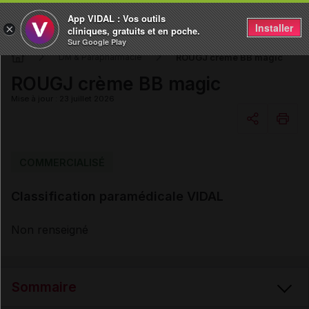
App VIDAL : Vos outils
Installer
×
cliniques, gratuits et en poche.
Sur Google Play
ROUGJ crème BB magic
DM & Parapharmacie
ROUGJ crème BB magic
Mise à jour : 23 juillet 2026
Copier l'url
COMMERCIALISÉ
Classification paramédicale VIDAL
Email
Non renseigné
Sommaire