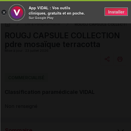
App VIDAL : Vos outils
Installer
×
cliniques, gratuits et en poche.
Sur Google Play
ROUGJ CAPSULE COLLECTION 
DM & Parapharmacie
ROUGJ CAPSULE COLLECTION
pdre mosaïque terracotta
Mise à jour : 23 juillet 2026
Copier l'url
COMMERCIALISÉ
Classification paramédicale VIDAL
Email
Non renseigné
Sommaire