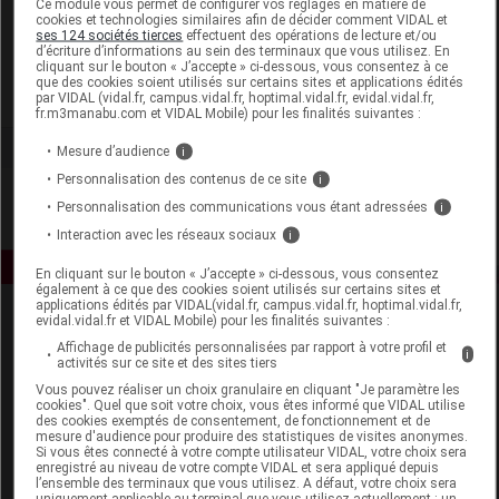
Ce module vous permet de configurer vos réglages en matière de
cookies et technologies similaires afin de décider comment VIDAL et
ses 124 sociétés tierces
effectuent des opérations de lecture et/ou
Rougj
d’écriture d’informations au sein des terminaux que vous utilisez. En
cliquant sur le bouton « J’accepte » ci-dessous, vous consentez à ce
que des cookies soient utilisés sur certains sites et applications édités
Voir la fiche laboratoire
par VIDAL (vidal.fr, campus.vidal.fr, hoptimal.vidal.fr, evidal.vidal.fr,
fr.m3manabu.com et VIDAL Mobile) pour les finalités suivantes :
Mesure d’audience
i
Personnalisation des contenus de ce site
i
Personnalisation des communications vous étant adressées
i
Interaction avec les réseaux sociaux
i
En cliquant sur le bouton « J’accepte » ci-dessous, vous consentez
également à ce que des cookies soient utilisés sur certains sites et
applications édités par VIDAL(vidal.fr, campus.vidal.fr, hoptimal.vidal.fr,
evidal.vidal.fr et VIDAL Mobile) pour les finalités suivantes :
Affichage de publicités personnalisées par rapport à votre profil et
i
activités sur ce site et des sites tiers
Vous pouvez réaliser un choix granulaire en cliquant "Je paramètre les
cookies". Quel que soit votre choix, vous êtes informé que VIDAL utilise
des cookies exemptés de consentement, de fonctionnement et de
Espace produit
mesure d'audience pour produire des statistiques de visites anonymes.
Si vous êtes connecté à votre compte utilisateur VIDAL, votre choix sera
enregistré au niveau de votre compte VIDAL et sera appliqué depuis
Boutique
l’ensemble des terminaux que vous utilisez. A défaut, votre choix sera
VIDAL Expert
uniquement applicable au terminal que vous utilisez actuellement : un