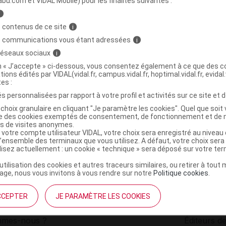
abu.com et VIDAL Mobile) pour les finalités suivantes :
i
RE SIMPLES Camomille Bio Tis 50Sach/0,8g
C
 contenus de ce site
i
s communications vous étant adressées
i
 réseaux sociaux
i
3554740100706
on « J’accepte » ci-dessous, vous consentez également à ce que des co
r
Araquelle
tions édités par VIDAL(vidal.fr, campus.vidal.fr, hoptimal.vidal.fr, evidal.
NR
tes :
s personnalisées par rapport à votre profil et activités sur ce site et d
choix granulaire en cliquant "Je paramètre les cookies". Quel que soit 
ise des cookies exemptés de consentement, de fonctionnement et de 
es de visites anonymes.
 votre compte utilisateur VIDAL, votre choix sera enregistré au nivea
l’ensemble des terminaux que vous utilisez. A défaut, votre choix ser
ilisez actuellement : un cookie « technique » sera déposé sur votre te
’utilisation des cookies et autres traceurs similaires, ou retirer à tou
ge, nous vous invitons à vous rendre sur notre
Politique cookies
.
CCEPTER
JE PARAMÈTRE LES COOKIES
institutionnel
Espace pa
mmes-nous ?
Éditeurs de