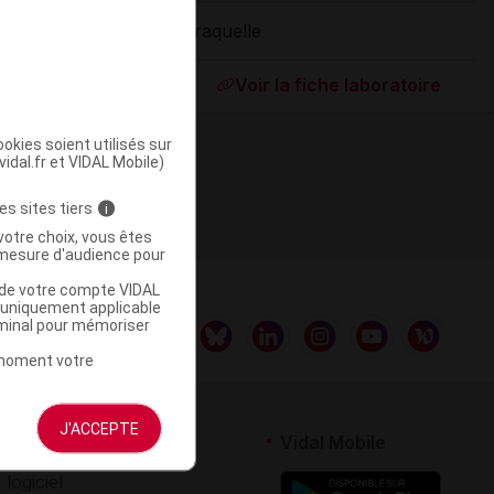
Araquelle
ommercialisé
Voir la fiche laboratoire
okies soient utilisés sur
vidal.fr et VIDAL Mobile)
es sites tiers
i
votre choix, vous êtes
mesure d'audience pour
u de votre compte VIDAL
a uniquement applicable
rminal pour mémoriser
t moment votre
J'ACCEPTE
rtenaires
Vidal Mobile
 logiciel