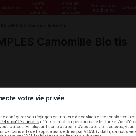
Santé
Prise en
Formations
Maladies
des
charge
Actual
médicales
patients
médicale
 SIMPLES Camomille Bio tis
LES Camomille Bio tis
pecte votre vie privée
e configurer vos réglages en matière de cookies et technologies simil
124 sociétés tierces
effectuent des opérations de lecture et/ou d’écr
ous utilisez. En cliquant sur le bouton « J’accepte » ci-dessous, vou
ministratives
ur certains sites et applications édités par VIDAL (vidal.fr, campus.vidal.