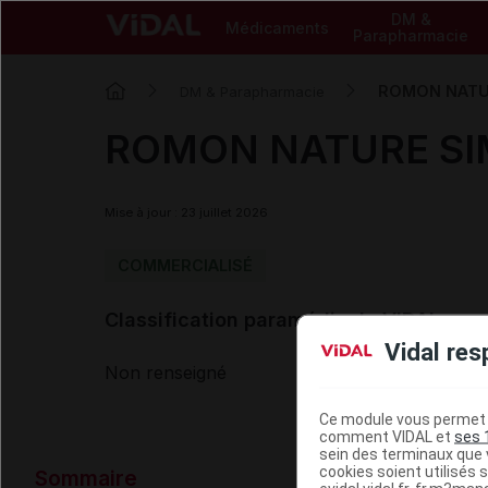
DM &
Médicaments
Parapharmacie
ROMON NATURE
DM & Parapharmacie
ROMON NATURE SIMP
Mise à jour : 23 juillet 2026
COMMERCIALISÉ
Classification paramédicale VIDAL
Vidal res
Non renseigné
Ce module vous permet d
comment VIDAL et
ses 
sein des terminaux que v
Données ad
cookies soient utilisés s
Sommaire