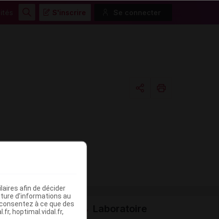
ités
S'inscrire
Se connecter
Rechercher
Copier l'url
Email
aires afin de décider
iture d’informations au
s consentez à ce que des
Laboratoire
fr, hoptimal.vidal.fr,