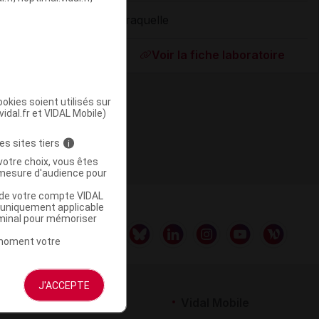
Araquelle
ommercialisé
Voir la fiche laboratoire
okies soient utilisés sur
vidal.fr et VIDAL Mobile)
es sites tiers
i
votre choix, vous êtes
mesure d'audience pour
u de votre compte VIDAL
a uniquement applicable
rminal pour mémoriser
t moment votre
J'ACCEPTE
rtenaires
Vidal Mobile