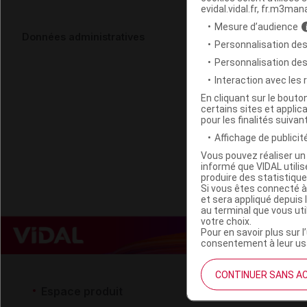
evidal.vidal.fr, fr.m3man
Mesure d’audience
ROMON NATU
Données administratives
Personnalisation des
16Sach/1,5g
Personnalisation de
Interaction avec les
Code EAN
En cliquant sur le bout
certains sites et applica
Labo. Distributeu
pour les finalités suivan
Remboursement
Affichage de publicité
Vous pouvez réaliser un 
informé que VIDAL util
produire des statistiqu
Si vous êtes connecté à
et sera appliqué depuis 
au terminal que vous ut
votre choix.
Pour en savoir plus sur l
consentement à leur usa
CONTINUER SANS A
Espace produit
Espace 