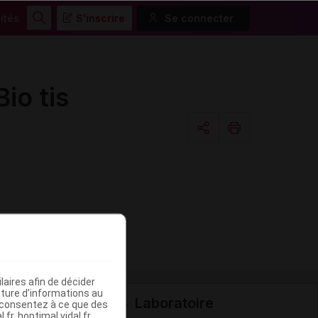
ités
S'inscrire
Se connecter
Rechercher
o tis
Copier l'url
Email
aires afin de décider
iture d’informations au
Laboratoire
s consentez à ce que des
fr, hoptimal.vidal.fr,