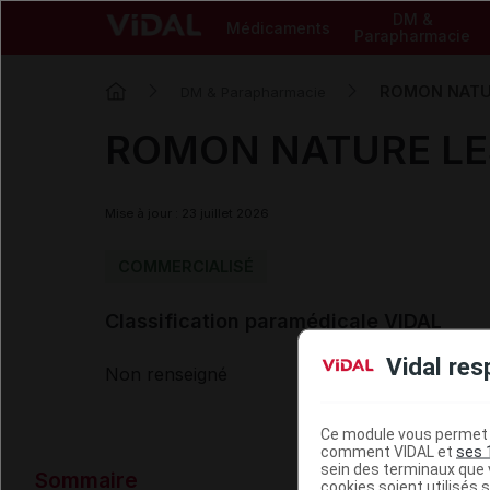
DM &
Médicaments
Parapharmacie
ROMON NATURE
DM & Parapharmacie
ROMON NATURE LES 
Mise à jour : 23 juillet 2026
COMMERCIALISÉ
Classification paramédicale VIDAL
Vidal res
Non renseigné
Ce module vous permet d
comment VIDAL et
ses 
Données ad
sein des terminaux que v
Sommaire
cookies soient utilisés s