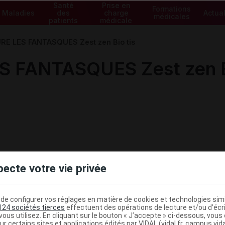
Santé
Prise en
Formations
Maladies
des
charge
Actual
médicales
patients
médicale
 LES FANTASQUES Zest zen Bio tis
FANTASQUES Zest zen Bi
pecte votre vie privée
e configurer vos réglages en matière de cookies et technologies simil
124 sociétés tierces
effectuent des opérations de lecture et/ou d’écr
ministratives
ous utilisez. En cliquant sur le bouton « J’accepte » ci-dessous, vou
ur certains sites et applications édités par VIDAL (vidal.fr, campus.vidal.