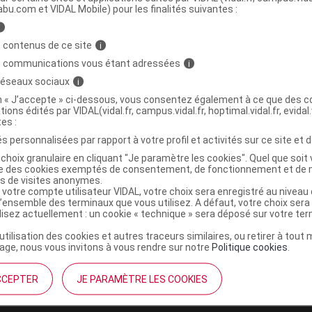
abu.com et VIDAL Mobile) pour les finalités suivantes :
i
RE LES FANTASQUES Zest zen Bio Tis
C
 contenus de ce site
i
s communications vous étant adressées
i
 réseaux sociaux
i
3554740100515
on « J’accepte » ci-dessous, vous consentez également à ce que des co
tions édités par VIDAL(vidal.fr, campus.vidal.fr, hoptimal.vidal.fr, evidal.
r
Araquelle
tes :
NR
s personnalisées par rapport à votre profil et activités sur ce site et d
choix granulaire en cliquant "Je paramètre les cookies". Quel que soit 
ise des cookies exemptés de consentement, de fonctionnement et de 
es de visites anonymes.
 votre compte utilisateur VIDAL, votre choix sera enregistré au nivea
l’ensemble des terminaux que vous utilisez. A défaut, votre choix ser
ilisez actuellement : un cookie « technique » sera déposé sur votre te
’utilisation des cookies et autres traceurs similaires, ou retirer à tou
ge, nous vous invitons à vous rendre sur notre
Politique cookies
.
CCEPTER
JE PARAMÈTRE LES COOKIES
institutionnel
Espace pa