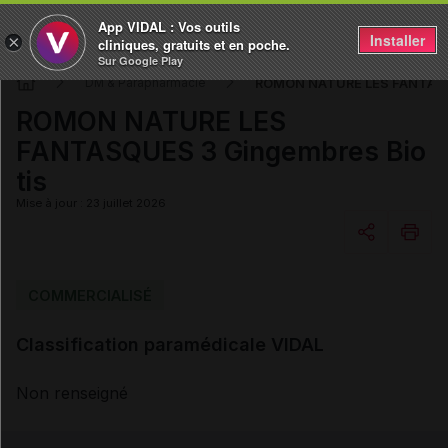
App VIDAL : Vos outils
Installer
×
cliniques, gratuits et en poche.
Sur Google Play
ROMON NATURE LES FANTASQU
DM & Parapharmacie
ROMON NATURE LES
FANTASQUES 3 Gingembres Bio
tis
Mise à jour : 23 juillet 2026
Copier l'url
COMMERCIALISÉ
Classification paramédicale VIDAL
Email
Non renseigné