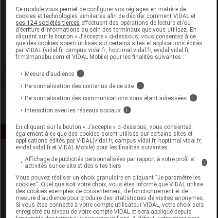
Laboratoire
Ce module vous permet de configurer vos réglages en matière de
cookies et technologies similaires afin de décider comment VIDAL et
ses 124 sociétés tierces
effectuent des opérations de lecture et/ou
d’écriture d’informations au sein des terminaux que vous utilisez. En
Araquelle
cliquant sur le bouton « J’accepte » ci-dessous, vous consentez à ce
que des cookies soient utilisés sur certains sites et applications édités
par VIDAL (vidal.fr, campus.vidal.fr, hoptimal.vidal.fr, evidal.vidal.fr,
Voir la fiche laboratoire
fr.m3manabu.com et VIDAL Mobile) pour les finalités suivantes :
Mesure d’audience
i
Personnalisation des contenus de ce site
i
Personnalisation des communications vous étant adressées
i
Interaction avec les réseaux sociaux
i
En cliquant sur le bouton « J’accepte » ci-dessous, vous consentez
également à ce que des cookies soient utilisés sur certains sites et
applications édités par VIDAL(vidal.fr, campus.vidal.fr, hoptimal.vidal.fr,
evidal.vidal.fr et VIDAL Mobile) pour les finalités suivantes :
Affichage de publicités personnalisées par rapport à votre profil et
i
activités sur ce site et des sites tiers
Vous pouvez réaliser un choix granulaire en cliquant "Je paramètre les
cookies". Quel que soit votre choix, vous êtes informé que VIDAL utilise
des cookies exemptés de consentement, de fonctionnement et de
mesure d'audience pour produire des statistiques de visites anonymes.
Espace produit
Si vous êtes connecté à votre compte utilisateur VIDAL, votre choix sera
enregistré au niveau de votre compte VIDAL et sera appliqué depuis