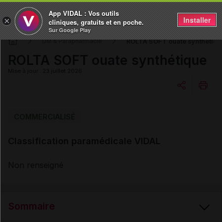
App VIDAL : Vos outils
Installer
×
cliniques, gratuits et en poche.
Sur Google Play
ROLTA SOFT ouate synthétiqu
DM & Parapharmacie
ROLTA SOFT ouate synthétique
Mise à jour : 23 juillet 2026
Copier l'url
COMMERCIALISÉ
Classification paramédicale VIDAL
Email
Non renseigné
Sommaire