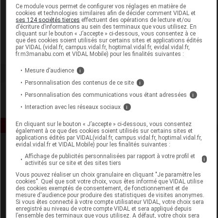
Laboratoire
Ce module vous permet de configurer vos réglages en matière de
cookies et technologies similaires afin de décider comment VIDAL et
ses 124 sociétés tierces
effectuent des opérations de lecture et/ou
d’écriture d’informations au sein des terminaux que vous utilisez. En
Paul Hartmann
cliquant sur le bouton « J’accepte » ci-dessous, vous consentez à ce
que des cookies soient utilisés sur certains sites et applications édités
par VIDAL (vidal.fr, campus.vidal.fr, hoptimal.vidal.fr, evidal.vidal.fr,
Voir la fiche laboratoire
fr.m3manabu.com et VIDAL Mobile) pour les finalités suivantes :
Mesure d’audience
i
Personnalisation des contenus de ce site
i
Personnalisation des communications vous étant adressées
i
Interaction avec les réseaux sociaux
i
En cliquant sur le bouton « J’accepte » ci-dessous, vous consentez
également à ce que des cookies soient utilisés sur certains sites et
applications édités par VIDAL(vidal.fr, campus.vidal.fr, hoptimal.vidal.fr,
evidal.vidal.fr et VIDAL Mobile) pour les finalités suivantes :
Affichage de publicités personnalisées par rapport à votre profil et
i
activités sur ce site et des sites tiers
Vous pouvez réaliser un choix granulaire en cliquant "Je paramètre les
cookies". Quel que soit votre choix, vous êtes informé que VIDAL utilise
des cookies exemptés de consentement, de fonctionnement et de
mesure d'audience pour produire des statistiques de visites anonymes.
Espace produit
Si vous êtes connecté à votre compte utilisateur VIDAL, votre choix sera
enregistré au niveau de votre compte VIDAL et sera appliqué depuis
Boutique
l’ensemble des terminaux que vous utilisez. A défaut, votre choix sera