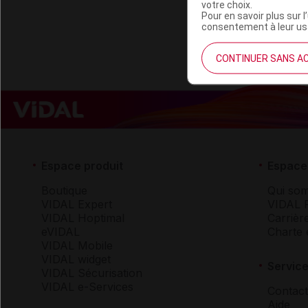
Remboursement
votre choix.
Pour en savoir plus sur l
consentement à leur usa
CONTINUER SANS A
Espace produit
Espace 
Boutique
Qui so
VIDAL Expert
VIDAL 
VIDAL Hoptimal
Carrièr
eVIDAL
Charte 
VIDAL Mobile
VIDAL widget
Service
VIDAL Sécurisation
VIDAL e-Services
Contact
Aide