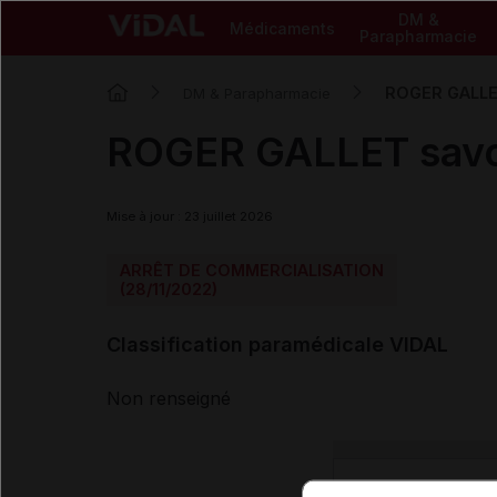
DM &
Médicaments
Parapharmacie
ROGER GALLET
DM & Parapharmacie
ROGER GALLET savon
Mise à jour : 23 juillet 2026
ARRÊT DE COMMERCIALISATION
(28/11/2022)
Classification paramédicale VIDAL
Non renseigné