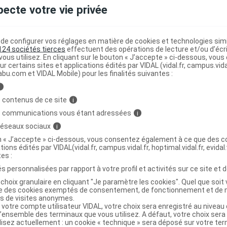
ministratives
pecte votre vie privée
T Sav oeillet mignardise B cristal/100g
e configurer vos réglages en matière de cookies et technologies simil
124 sociétés tierces
effectuent des opérations de lecture et/ou d’écr
ous utilisez. En cliquant sur le bouton « J’accepte » ci-dessous, vou
ur certains sites et applications édités par VIDAL (vidal.fr, campus.vidal.
6326754
abu.com et VIDAL Mobile) pour les finalités suivantes :
3401363267548
i
3252550610278
 contenus de ce site
i
r
Roger & Gallet France
s communications vous étant adressées
i
NR
 réseaux sociaux
i
on « J’accepte » ci-dessous, vous consentez également à ce que des co
tions édités par VIDAL(vidal.fr, campus.vidal.fr, hoptimal.vidal.fr, evidal.
tes :
s personnalisées par rapport à votre profil et activités sur ce site et d
T Sav oeillet mignardise B/100g Edition limitée
choix granulaire en cliquant "Je paramètre les cookies". Quel que soit 
ise des cookies exemptés de consentement, de fonctionnement et de 
es de visites anonymes.
3701436902148
 votre compte utilisateur VIDAL, votre choix sera enregistré au nivea
l’ensemble des terminaux que vous utilisez. A défaut, votre choix ser
r
Roger & Gallet France
ilisez actuellement : un cookie « technique » sera déposé sur votre te