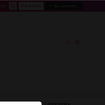
ités
S'inscrire
Se connecter
Rechercher
Copier l'url
Email
Laboratoire