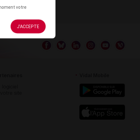
t moment votre
J'ACCEPTE
rtenaires
Vidal Mobile
 logiciel
votre site