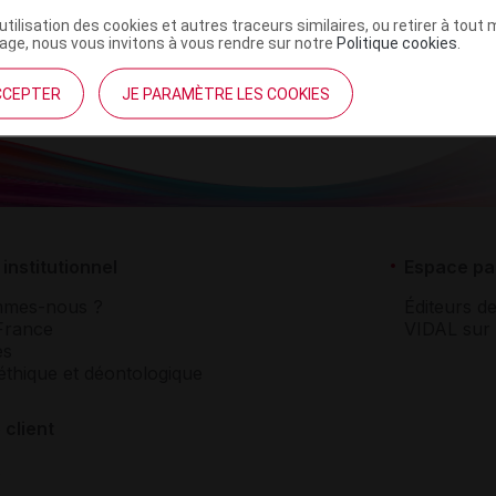
NR
’utilisation des cookies et autres traceurs similaires, ou retirer à tou
ge, nous vous invitons à vous rendre sur notre
Politique cookies
.
CCEPTER
JE PARAMÈTRE LES COOKIES
institutionnel
Espace pa
mmes-nous ?
Éditeurs de
France
VIDAL sur 
es
éthique et déontologique
 client