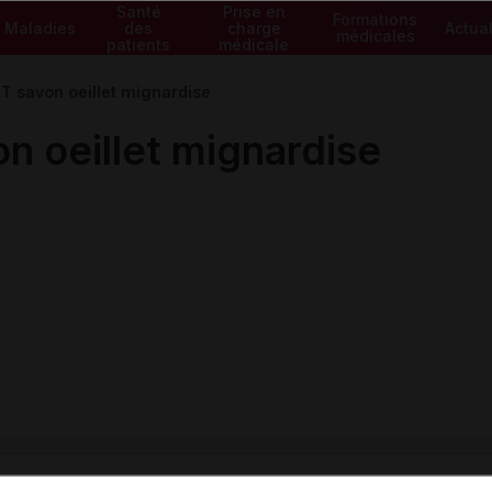
Santé
Prise en
Formations
Maladies
des
charge
Actual
médicales
patients
médicale
 savon oeillet mignardise
 oeillet mignardise