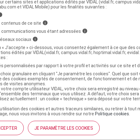
ministratives
ur certains sites et applications édités par VIDAL (vidal.fr, campus.vidal.
abu.com et VIDAL Mobile) pour les finalités suivantes :
i
T Cr mains fleur de figuier gingembre rose
 contenus de ce site
i
s communications vous étant adressées
i
 réseaux sociaux
i
on « J’accepte » ci-dessous, vous consentez également à ce que des co
3701436927660
tions édités par VIDAL(vidal.fr, campus.vidal.fr, hoptimal.vidal.fr, evidal.
r
Roger & Gallet France
tes :
NR
s personnalisées par rapport à votre profil et activités sur ce site et d
choix granulaire en cliquant "Je paramètre les cookies". Quel que soit 
ise des cookies exemptés de consentement, de fonctionnement et de 
es de visites anonymes.
 votre compte utilisateur VIDAL, votre choix sera enregistré au nivea
l’ensemble des terminaux que vous utilisez. A défaut, votre choix ser
ilisez actuellement : un cookie « technique » sera déposé sur votre te
’utilisation des cookies et autres traceurs similaires, ou retirer à tou
ge, nous vous invitons à vous rendre sur notre
Politique cookies
.
CCEPTER
JE PARAMÈTRE LES COOKIES
institutionnel
Espace pa