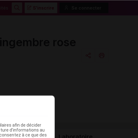
ités
S'inscrire
Se connecter
Rechercher
gingembre rose
Copier l'url
Email
aires afin de décider
iture d’informations au
s consentez à ce que des
Laboratoire