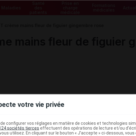
Santé
Prise en
Formations
Maladies
des
charge
Actual
médicales
patients
médicale
 crème mains fleur de figuier gingembre rose
 mains fleur de figuier 
pecte votre vie privée
e configurer vos réglages en matière de cookies et technologies simil
124 sociétés tierces
effectuent des opérations de lecture et/ou d’écr
ous utilisez. En cliquant sur le bouton « J’accepte » ci-dessous, vou