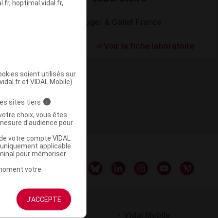
fr, hoptimal.vidal.fr,
Roger & Gallet France
Supprimé
Voir la fiche laboratoire
okies soient utilisés sur
vidal.fr et VIDAL Mobile)
es sites tiers
i
votre choix, vous êtes
mesure d'audience pour
u de votre compte VIDAL
a uniquement applicable
rminal pour mémoriser
t moment votre
J'ACCEPTE
rtenaires
Vidal Mobile