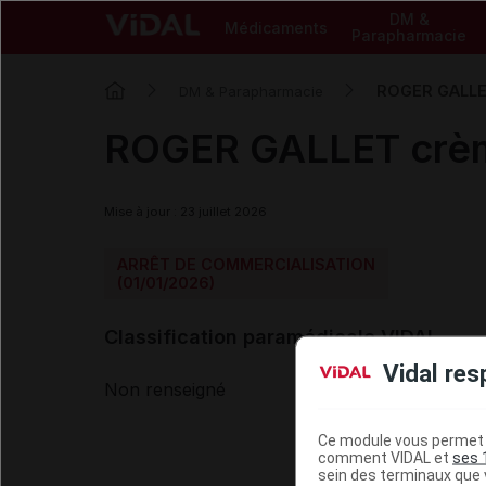
DM &
Médicaments
Parapharmacie
ROGER GALLET
DM & Parapharmacie
ROGER GALLET crème
Mise à jour : 23 juillet 2026
ARRÊT DE COMMERCIALISATION
(01/01/2026)
Classification paramédicale VIDAL
Vidal res
Non renseigné
Ce module vous permet d
comment VIDAL et
ses 
sein des terminaux que v