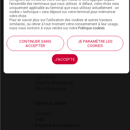
l’ensemble des terminaux que vous utilisez. A défaut, votre choix sera
Boutique
uniquement applicable au terminal que vous utilisez actuellement : un
cookie « technique » sera déposé sur votre terminal pour mémoriser
VIDAL Expert
votre choix.
VIDAL Hoptimal
Pour en savoir plus sur l’utilisation des cookies et autres traceurs
similaires, ou retirer à tout moment votre consentement à leur usage,
eVIDAL
nous vous invitons à vous rendre sur notre
Politique cookies
.
VIDAL Mobile
VIDAL widget
CONTINUER SANS
JE PARAMÈTRE LES
VIDAL Sécurisation
ACCEPTER
COOKIES
VIDAL e-Services
Espace institutionnel
J'ACCEPTE
Qui sommes-nous ?
VIDAL France
Carrières
Charte éthique et
déontologique
Service client
Contact
Aide
Espace partenaires