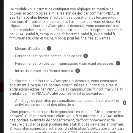
Ce module vous permet de configurer vos réglages en matière de
Laboratoire
cookies et technologies similaires afin de décider comment VIDAL et
ses 124 sociétés tierces
effectuent des opérations de lecture et/ou
d’écriture d’informations au sein des terminaux que vous utilisez. En
cliquant sur le bouton « J’accepte » ci-dessous, vous consentez à ce
Roger & Gallet France
que des cookies soient utilisés sur certains sites et applications édités
par VIDAL (vidal.fr, campus.vidal.fr, hoptimal.vidal.fr, evidal.vidal.fr,
fr.m3manabu.com et VIDAL Mobile) pour les finalités suivantes :
Voir la fiche laboratoire
Mesure d’audience
i
Personnalisation des contenus de ce site
i
Personnalisation des communications vous étant adressées
i
Interaction avec les réseaux sociaux
i
En cliquant sur le bouton « J’accepte » ci-dessous, vous consentez
également à ce que des cookies soient utilisés sur certains sites et
applications édités par VIDAL(vidal.fr, campus.vidal.fr, hoptimal.vidal.fr,
evidal.vidal.fr et VIDAL Mobile) pour les finalités suivantes :
Affichage de publicités personnalisées par rapport à votre profil et
i
activités sur ce site et des sites tiers
Vous pouvez réaliser un choix granulaire en cliquant "Je paramètre les
cookies". Quel que soit votre choix, vous êtes informé que VIDAL utilise
des cookies exemptés de consentement, de fonctionnement et de
mesure d'audience pour produire des statistiques de visites anonymes.
Si vous êtes connecté à votre compte utilisateur VIDAL, votre choix sera
Espace produit
enregistré au niveau de votre compte VIDAL et sera appliqué depuis