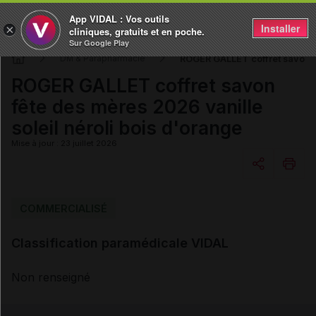
App VIDAL : Vos outils
Installer
×
cliniques, gratuits et en poche.
Sur Google Play
ROGER GALLET coffret savon fê
DM & Parapharmacie
ROGER GALLET coffret savon
fête des mères 2026 vanille
soleil néroli bois d'orange
Mise à jour : 23 juillet 2026
Copier l'url
COMMERCIALISÉ
Classification paramédicale VIDAL
Email
Non renseigné