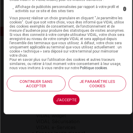
Affichage de publicités personnalisées par rapport à votre profil et
i
activités sur ce site et des sites tiers
Vous pouvez réaliser un choix granulaire en cliquant "Je paramètre les
cookies". Quel que soit votre choix, vous êtes informé que VIDAL utilise
des cookies exemptés de consentement, de fonctionnement et de
mesure d'audience pour produire des statistiques de visites anonymes.
Si vous êtes connecté à votre compte utilisateur VIDAL, votre choix sera
enregistré au niveau de votre compte VIDAL et sera appliqué depuis
l’ensemble des terminaux que vous utilisez. A défaut, votre choix sera
uniquement applicable au terminal que vous utilisez actuellement : un
cookie « technique » sera déposé sur votre terminal pour mémoriser
votre choix.
Pour en savoir plus sur l’utilisation des cookies et autres traceurs
similaires, ou retirer à tout moment votre consentement à leur usage,
nous vous invitons à vous rendre sur notre
Politique cookies
.
Espace produit
CONTINUER SANS
JE PARAMÈTRE LES
Boutique
ACCEPTER
COOKIES
VIDAL Expert
VIDAL Hoptimal
J'ACCEPTE
eVIDAL
VIDAL Mobile
VIDAL widget
VIDAL Sécurisation
VIDAL e-Services