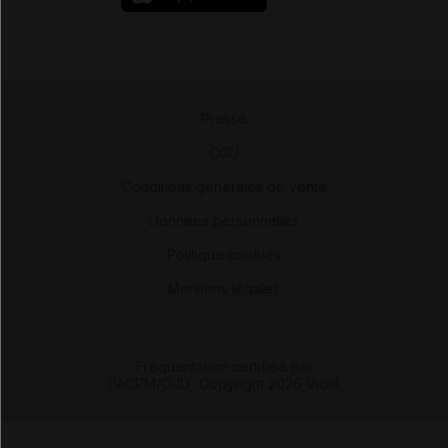
Presse
-
CGU
-
Conditions générales de vente
-
Données personnelles
-
Politique cookies
-
Mentions légales
Fréquentation certifiée par
l'ACPM/OJD
|
Copyright 2026 Vidal