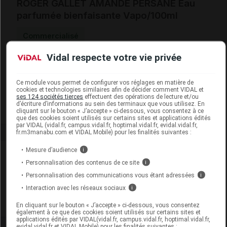
ROGER GALLET AMANDE PERSANE Eau
parfumée bienfaisante Vapo/100ml
Commercialisé
Vidal respecte votre vie privée
Code EAN
3701436916619
Labo. Distributeur
Roger & Gallet France
Ce module vous permet de configurer vos réglages en matière de
Remboursement
NR
cookies et technologies similaires afin de décider comment VIDAL et
ses 124 sociétés tierces
effectuent des opérations de lecture et/ou
d’écriture d’informations au sein des terminaux que vous utilisez. En
cliquant sur le bouton « J’accepte » ci-dessous, vous consentez à ce
que des cookies soient utilisés sur certains sites et applications édités
par VIDAL (vidal.fr, campus.vidal.fr, hoptimal.vidal.fr, evidal.vidal.fr,
fr.m3manabu.com et VIDAL Mobile) pour les finalités suivantes :
Mesure d’audience
i
Laboratoire
Personnalisation des contenus de ce site
i
Personnalisation des communications vous étant adressées
i
Roger & Gallet France
Interaction avec les réseaux sociaux
i
Voir la fiche laboratoire
En cliquant sur le bouton « J’accepte » ci-dessous, vous consentez
également à ce que des cookies soient utilisés sur certains sites et
applications édités par VIDAL(vidal.fr, campus.vidal.fr, hoptimal.vidal.fr,
evidal.vidal.fr et VIDAL Mobile) pour les finalités suivantes :