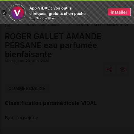
App VIDAL : Vos outils
Installer
×
cliniques, gratuits et en poche.
Sur Google Play
ROGER GALLET AMANDE PERSA
DM & Parapharmacie
ROGER GALLET AMANDE
PERSANE eau parfumée
bienfaisante
Mise à jour : 23 juillet 2026
Copier l'url
COMMERCIALISÉ
Classification paramédicale VIDAL
Email
Non renseigné