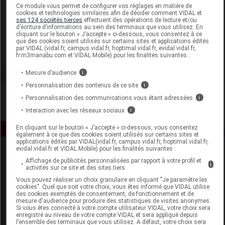
Laboratoire
Ce module vous permet de configurer vos réglages en matière de
cookies et technologies similaires afin de décider comment VIDAL et
ses 124 sociétés tierces
effectuent des opérations de lecture et/ou
d’écriture d’informations au sein des terminaux que vous utilisez. En
Rivadis
cliquant sur le bouton « J’accepte » ci-dessous, vous consentez à ce
que des cookies soient utilisés sur certains sites et applications édités
par VIDAL (vidal.fr, campus.vidal.fr, hoptimal.vidal.fr, evidal.vidal.fr,
Voir la fiche laboratoire
fr.m3manabu.com et VIDAL Mobile) pour les finalités suivantes :
Mesure d’audience
i
Personnalisation des contenus de ce site
i
Personnalisation des communications vous étant adressées
i
Interaction avec les réseaux sociaux
i
En cliquant sur le bouton « J’accepte » ci-dessous, vous consentez
également à ce que des cookies soient utilisés sur certains sites et
applications édités par VIDAL(vidal.fr, campus.vidal.fr, hoptimal.vidal.fr,
evidal.vidal.fr et VIDAL Mobile) pour les finalités suivantes :
Affichage de publicités personnalisées par rapport à votre profil et
i
activités sur ce site et des sites tiers
Vous pouvez réaliser un choix granulaire en cliquant "Je paramètre les
cookies". Quel que soit votre choix, vous êtes informé que VIDAL utilise
des cookies exemptés de consentement, de fonctionnement et de
mesure d'audience pour produire des statistiques de visites anonymes.
Espace produit
Si vous êtes connecté à votre compte utilisateur VIDAL, votre choix sera
enregistré au niveau de votre compte VIDAL et sera appliqué depuis
Boutique
l’ensemble des terminaux que vous utilisez. A défaut, votre choix sera