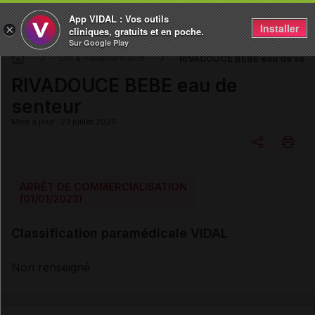
App VIDAL : Vos outils
Installer
×
cliniques, gratuits et en poche.
Sur Google Play
RIVADOUCE BEBE eau de sent
DM & Parapharmacie
RIVADOUCE BEBE eau de
senteur
Mise à jour : 23 juillet 2026
Copier l'url
ARRÊT DE COMMERCIALISATION
(01/01/2023)
Email
Classification paramédicale VIDAL
Non renseigné