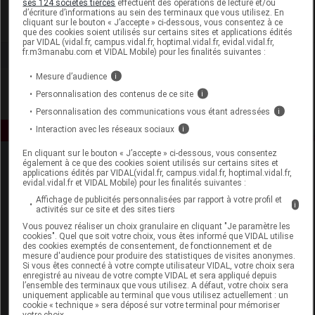
ses 124 sociétés tierces
effectuent des opérations de lecture et/ou
d’écriture d’informations au sein des terminaux que vous utilisez. En
cliquant sur le bouton « J’accepte » ci-dessous, vous consentez à ce
Voir la fiche laboratoire
que des cookies soient utilisés sur certains sites et applications édités
par VIDAL (vidal.fr, campus.vidal.fr, hoptimal.vidal.fr, evidal.vidal.fr,
fr.m3manabu.com et VIDAL Mobile) pour les finalités suivantes :
Mesure d’audience
i
Personnalisation des contenus de ce site
i
Personnalisation des communications vous étant adressées
i
Interaction avec les réseaux sociaux
i
En cliquant sur le bouton « J’accepte » ci-dessous, vous consentez
également à ce que des cookies soient utilisés sur certains sites et
applications édités par VIDAL(vidal.fr, campus.vidal.fr, hoptimal.vidal.fr,
evidal.vidal.fr et VIDAL Mobile) pour les finalités suivantes :
Affichage de publicités personnalisées par rapport à votre profil et
i
activités sur ce site et des sites tiers
Vous pouvez réaliser un choix granulaire en cliquant "Je paramètre les
Espace produit
cookies". Quel que soit votre choix, vous êtes informé que VIDAL utilise
des cookies exemptés de consentement, de fonctionnement et de
mesure d'audience pour produire des statistiques de visites anonymes.
Boutique
Si vous êtes connecté à votre compte utilisateur VIDAL, votre choix sera
VIDAL Expert
enregistré au niveau de votre compte VIDAL et sera appliqué depuis
l’ensemble des terminaux que vous utilisez. A défaut, votre choix sera
VIDAL Hoptimal
uniquement applicable au terminal que vous utilisez actuellement : un
eVIDAL
cookie « technique » sera déposé sur votre terminal pour mémoriser
votre choix.