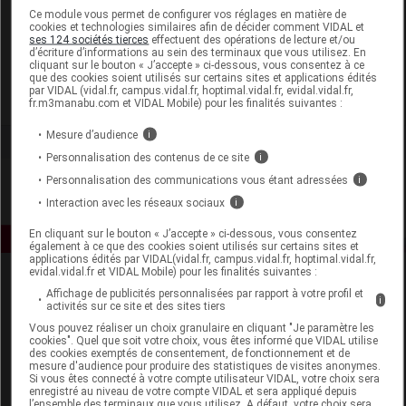
Laboratoire
Ce module vous permet de configurer vos réglages en matière de
cookies et technologies similaires afin de décider comment VIDAL et
ses 124 sociétés tierces
effectuent des opérations de lecture et/ou
d’écriture d’informations au sein des terminaux que vous utilisez. En
Biosynex
cliquant sur le bouton « J’accepte » ci-dessous, vous consentez à ce
que des cookies soient utilisés sur certains sites et applications édités
par VIDAL (vidal.fr, campus.vidal.fr, hoptimal.vidal.fr, evidal.vidal.fr,
Voir la fiche laboratoire
fr.m3manabu.com et VIDAL Mobile) pour les finalités suivantes :
Mesure d’audience
i
Personnalisation des contenus de ce site
i
Personnalisation des communications vous étant adressées
i
Interaction avec les réseaux sociaux
i
En cliquant sur le bouton « J’accepte » ci-dessous, vous consentez
également à ce que des cookies soient utilisés sur certains sites et
applications édités par VIDAL(vidal.fr, campus.vidal.fr, hoptimal.vidal.fr,
evidal.vidal.fr et VIDAL Mobile) pour les finalités suivantes :
Affichage de publicités personnalisées par rapport à votre profil et
i
activités sur ce site et des sites tiers
Vous pouvez réaliser un choix granulaire en cliquant "Je paramètre les
cookies". Quel que soit votre choix, vous êtes informé que VIDAL utilise
des cookies exemptés de consentement, de fonctionnement et de
mesure d'audience pour produire des statistiques de visites anonymes.
Espace produit
Si vous êtes connecté à votre compte utilisateur VIDAL, votre choix sera
enregistré au niveau de votre compte VIDAL et sera appliqué depuis
Boutique
l’ensemble des terminaux que vous utilisez. A défaut, votre choix sera