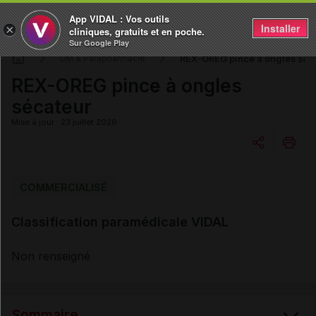
App VIDAL : Vos outils
Installer
×
cliniques, gratuits et en poche.
Sur Google Play
REX-OREG pince à ongles séc
DM & Parapharmacie
REX-OREG pince à ongles
sécateur
Mise à jour : 23 juillet 2026
Copier l'url
COMMERCIALISÉ
Classification paramédicale VIDAL
Email
Non renseigné
Sommaire