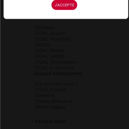
J'ACCEPTE
Espace produit
Boutique
VIDAL Expert
VIDAL Hoptimal
eVIDAL
VIDAL Mobile
VIDAL widget
VIDAL Sécurisation
VIDAL e-Services
Espace institutionnel
Qui sommes-nous ?
VIDAL France
Carrières
Charte éthique et
déontologique
Service client