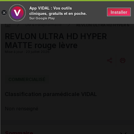
App VIDAL : Vos outils
Installer
×
cliniques, gratuits et en poche.
Sur Google Play
REVLON ULTRA HD HYPER MAT
DM & Parapharmacie
REVLON ULTRA HD HYPER
MATTE rouge lèvre
Mise à jour : 23 juillet 2026
Copier l'url
COMMERCIALISÉ
Classification paramédicale VIDAL
Email
Non renseigné
Sommaire