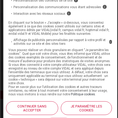
Personnalisation des contenus de ce site
i
Personnalisation des communications vous étant adressées
i
Interaction avec les réseaux sociaux
i
En cliquant sur le bouton « J’accepte » ci-dessous, vous consentez
également à ce que des cookies soient utilisés sur certains sites et
Laboratoire
applications édités par VIDAL(vidal.fr, campus.vidal.fr, hoptimal.vidal.fr,
evidal.vidal.fr et VIDAL Mobile) pour les finalités suivantes :
Affichage de publicités personnalisées par rapport à votre profil et
Revlon
i
activités sur ce site et des sites tiers
Vous pouvez réaliser un choix granulaire en cliquant "Je paramètre les
cookies". Quel que soit votre choix, vous êtes informé que VIDAL utilise
Voir la fiche laboratoire
des cookies exemptés de consentement, de fonctionnement et de
mesure d'audience pour produire des statistiques de visites anonymes.
Si vous êtes connecté à votre compte utilisateur VIDAL, votre choix sera
enregistré au niveau de votre compte VIDAL et sera appliqué depuis
l’ensemble des terminaux que vous utilisez. A défaut, votre choix sera
uniquement applicable au terminal que vous utilisez actuellement : un
cookie « technique » sera déposé sur votre terminal pour mémoriser
votre choix.
Pour en savoir plus sur l’utilisation des cookies et autres traceurs
similaires, ou retirer à tout moment votre consentement à leur usage,
nous vous invitons à vous rendre sur notre
Politique cookies
.
CONTINUER SANS
JE PARAMÈTRE LES
ACCEPTER
COOKIES