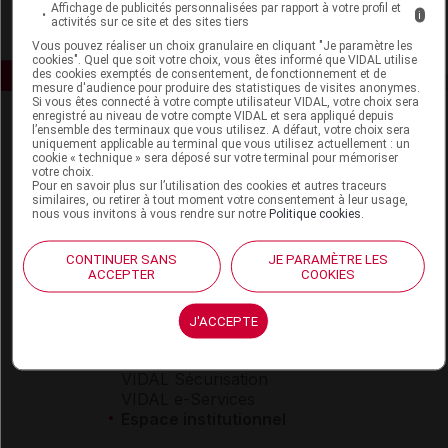
Affichage de publicités personnalisées par rapport à votre profil et
i
activités sur ce site et des sites tiers
Vous pouvez réaliser un choix granulaire en cliquant "Je paramètre les
cookies". Quel que soit votre choix, vous êtes informé que VIDAL utilise
des cookies exemptés de consentement, de fonctionnement et de
mesure d'audience pour produire des statistiques de visites anonymes.
Si vous êtes connecté à votre compte utilisateur VIDAL, votre choix sera
enregistré au niveau de votre compte VIDAL et sera appliqué depuis
l’ensemble des terminaux que vous utilisez. A défaut, votre choix sera
uniquement applicable au terminal que vous utilisez actuellement : un
cookie « technique » sera déposé sur votre terminal pour mémoriser
votre choix.
Pour en savoir plus sur l’utilisation des cookies et autres traceurs
similaires, ou retirer à tout moment votre consentement à leur usage,
nous vous invitons à vous rendre sur notre
Politique cookies
.
Espace produit
Boutique
CONTINUER SANS
JE PARAMÈTRE LES
ACCEPTER
COOKIES
VIDAL Expert
VIDAL Hoptimal
eVIDAL
J'ACCEPTE
VIDAL Mobile
VIDAL widget
VIDAL Sécurisation
VIDAL e-Services
Espace institutionnel