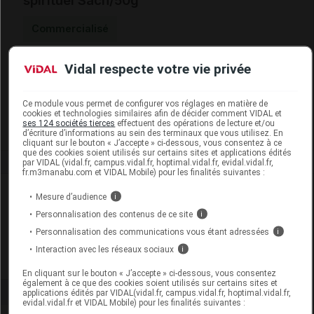
spirituel Sach/50g
Commercialisé
Vidal respecte votre vie privée
Code EAN
3701220305834
Labo. Distributeur
CIDS France
Remboursement
NR
Ce module vous permet de configurer vos réglages en matière de
cookies et technologies similaires afin de décider comment VIDAL et
ses 124 sociétés tierces
effectuent des opérations de lecture et/ou
d’écriture d’informations au sein des terminaux que vous utilisez. En
cliquant sur le bouton « J’accepte » ci-dessous, vous consentez à ce
que des cookies soient utilisés sur certains sites et applications édités
par VIDAL (vidal.fr, campus.vidal.fr, hoptimal.vidal.fr, evidal.vidal.fr,
fr.m3manabu.com et VIDAL Mobile) pour les finalités suivantes :
Laboratoire
Mesure d’audience
i
Personnalisation des contenus de ce site
i
CIDS France
Personnalisation des communications vous étant adressées
i
Interaction avec les réseaux sociaux
i
Voir la fiche laboratoire
En cliquant sur le bouton « J’accepte » ci-dessous, vous consentez
également à ce que des cookies soient utilisés sur certains sites et
applications édités par VIDAL(vidal.fr, campus.vidal.fr, hoptimal.vidal.fr,
evidal.vidal.fr et VIDAL Mobile) pour les finalités suivantes :