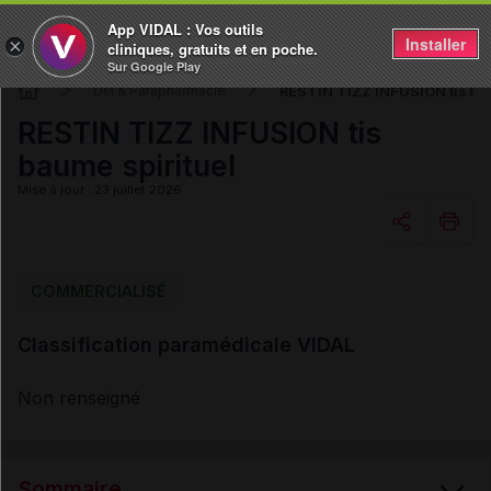
App VIDAL : Vos outils
Installer
×
cliniques, gratuits et en poche.
Sur Google Play
RESTIN TIZZ INFUSION tis bau
DM & Parapharmacie
RESTIN TIZZ INFUSION tis
baume spirituel
Mise à jour : 23 juillet 2026
Copier l'url
COMMERCIALISÉ
Classification paramédicale VIDAL
Email
Non renseigné
Sommaire