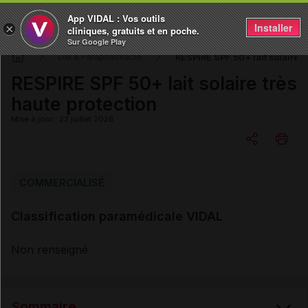
App VIDAL : Vos outils
Installer
×
cliniques, gratuits et en poche.
Sur Google Play
RESPIRE SPF 50+ lait solaire t
DM & Parapharmacie
RESPIRE SPF 50+ lait solaire très
haute protection
Mise à jour : 23 juillet 2026
Copier l'url
COMMERCIALISÉ
Classification paramédicale VIDAL
Email
Non renseigné
Sommaire