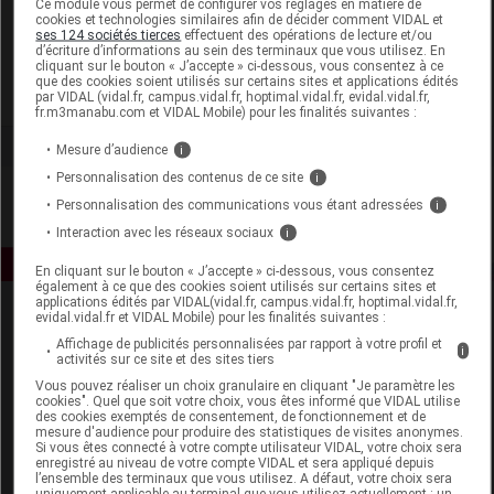
Ce module vous permet de configurer vos réglages en matière de
cookies et technologies similaires afin de décider comment VIDAL et
ses 124 sociétés tierces
effectuent des opérations de lecture et/ou
Respire SAS
d’écriture d’informations au sein des terminaux que vous utilisez. En
cliquant sur le bouton « J’accepte » ci-dessous, vous consentez à ce
que des cookies soient utilisés sur certains sites et applications édités
Voir la fiche laboratoire
par VIDAL (vidal.fr, campus.vidal.fr, hoptimal.vidal.fr, evidal.vidal.fr,
fr.m3manabu.com et VIDAL Mobile) pour les finalités suivantes :
Mesure d’audience
i
Personnalisation des contenus de ce site
i
Personnalisation des communications vous étant adressées
i
Interaction avec les réseaux sociaux
i
En cliquant sur le bouton « J’accepte » ci-dessous, vous consentez
également à ce que des cookies soient utilisés sur certains sites et
applications édités par VIDAL(vidal.fr, campus.vidal.fr, hoptimal.vidal.fr,
evidal.vidal.fr et VIDAL Mobile) pour les finalités suivantes :
Affichage de publicités personnalisées par rapport à votre profil et
i
activités sur ce site et des sites tiers
Vous pouvez réaliser un choix granulaire en cliquant "Je paramètre les
cookies". Quel que soit votre choix, vous êtes informé que VIDAL utilise
des cookies exemptés de consentement, de fonctionnement et de
Espace produit
mesure d'audience pour produire des statistiques de visites anonymes.
Si vous êtes connecté à votre compte utilisateur VIDAL, votre choix sera
enregistré au niveau de votre compte VIDAL et sera appliqué depuis
Boutique
l’ensemble des terminaux que vous utilisez. A défaut, votre choix sera
VIDAL Expert
uniquement applicable au terminal que vous utilisez actuellement : un