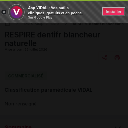
App VIDAL : Vos outils
Installer
×
cliniques, gratuits et en poche.
Sur Google Play
RESPIRE dentifr blancheur nat
DM & Parapharmacie
RESPIRE dentifr blancheur
naturelle
Mise à jour : 23 juillet 2026
Copier l'url
COMMERCIALISÉ
Classification paramédicale VIDAL
Email
Non renseigné
Sommaire