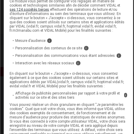
Ce module vous permet de configurer vos réglages en matière de
cookies et technologies similaires afin de décider comment VIDAL et
ses 124 sociétés tierces
effectuent des opérations de lecture et/ou
Respire SAS
d’écriture d’informations au sein des terminaux que vous utilisez. En
cliquant sur le bouton « J’accepte » ci-dessous, vous consentez à ce
que des cookies soient utilisés sur certains sites et applications édités
Voir la fiche laboratoire
par VIDAL (vidal.fr, campus.vidal.fr, hoptimal.vidal.fr, evidal.vidal.fr,
fr.m3manabu.com et VIDAL Mobile) pour les finalités suivantes :
Mesure d’audience
i
Personnalisation des contenus de ce site
i
Personnalisation des communications vous étant adressées
i
Interaction avec les réseaux sociaux
i
En cliquant sur le bouton « J’accepte » ci-dessous, vous consentez
également à ce que des cookies soient utilisés sur certains sites et
applications édités par VIDAL(vidal.fr, campus.vidal.fr, hoptimal.vidal.fr,
evidal.vidal.fr et VIDAL Mobile) pour les finalités suivantes :
Affichage de publicités personnalisées par rapport à votre profil et
i
activités sur ce site et des sites tiers
Vous pouvez réaliser un choix granulaire en cliquant "Je paramètre les
cookies". Quel que soit votre choix, vous êtes informé que VIDAL utilise
des cookies exemptés de consentement, de fonctionnement et de
Espace produit
mesure d'audience pour produire des statistiques de visites anonymes.
Si vous êtes connecté à votre compte utilisateur VIDAL, votre choix sera
enregistré au niveau de votre compte VIDAL et sera appliqué depuis
Boutique
l’ensemble des terminaux que vous utilisez. A défaut, votre choix sera
VIDAL Expert
uniquement applicable au terminal que vous utilisez actuellement : un