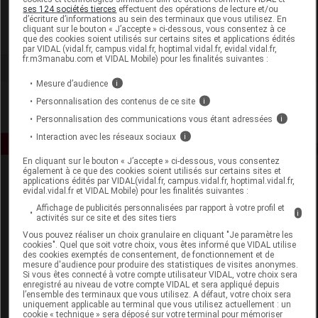
Gilbert
ses 124 sociétés tierces
effectuent des opérations de lecture et/ou
d’écriture d’informations au sein des terminaux que vous utilisez. En
cliquant sur le bouton « J’accepte » ci-dessous, vous consentez à ce
Voir la fiche laboratoire
que des cookies soient utilisés sur certains sites et applications édités
par VIDAL (vidal.fr, campus.vidal.fr, hoptimal.vidal.fr, evidal.vidal.fr,
fr.m3manabu.com et VIDAL Mobile) pour les finalités suivantes :
Mesure d’audience
i
Personnalisation des contenus de ce site
i
Personnalisation des communications vous étant adressées
i
Interaction avec les réseaux sociaux
i
En cliquant sur le bouton « J’accepte » ci-dessous, vous consentez
également à ce que des cookies soient utilisés sur certains sites et
applications édités par VIDAL(vidal.fr, campus.vidal.fr, hoptimal.vidal.fr,
evidal.vidal.fr et VIDAL Mobile) pour les finalités suivantes :
Affichage de publicités personnalisées par rapport à votre profil et
i
activités sur ce site et des sites tiers
Vous pouvez réaliser un choix granulaire en cliquant "Je paramètre les
cookies". Quel que soit votre choix, vous êtes informé que VIDAL utilise
Espace produit
des cookies exemptés de consentement, de fonctionnement et de
mesure d'audience pour produire des statistiques de visites anonymes.
Boutique
Si vous êtes connecté à votre compte utilisateur VIDAL, votre choix sera
enregistré au niveau de votre compte VIDAL et sera appliqué depuis
VIDAL Expert
l’ensemble des terminaux que vous utilisez. A défaut, votre choix sera
VIDAL Hoptimal
uniquement applicable au terminal que vous utilisez actuellement : un
cookie « technique » sera déposé sur votre terminal pour mémoriser
eVIDAL