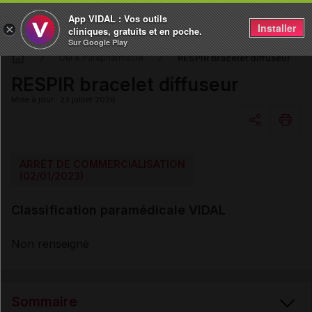
App VIDAL : Vos outils
Installer
×
cliniques, gratuits et en poche.
Sur Google Play
RESPIR bracelet diffuseur
DM & Parapharmacie
RESPIR bracelet diffuseur
Mise à jour : 23 juillet 2026
Copier l'url
ARRÊT DE COMMERCIALISATION
(02/01/2023)
Email
Classification paramédicale VIDAL
Non renseigné
Sommaire