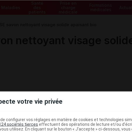
Santé
Prise en
Formations
Maladies
des
charge
Actual
médicales
patients
médicale
 savon nettoyant visage solide apaisant bio
 nettoyant visage solide
pecte votre vie privée
e configurer vos réglages en matière de cookies et technologies simil
124 sociétés tierces
effectuent des opérations de lecture et/ou d’écr
ous utilisez. En cliquant sur le bouton « J’accepte » ci-dessous, vou