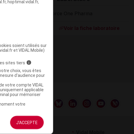
fr, hoptimal.vidal.fr,
Force One Pharma
Supprimé
Voir la fiche laboratoire
okies soient utilisés sur
vidal.fr et VIDAL Mobile)
es sites tiers
i
votre choix, vous êtes
mesure d'audience pour
u de votre compte VIDAL
a uniquement applicable
rminal pour mémoriser
t moment votre
J'ACCEPTE
rtenaires
Vidal Mobile