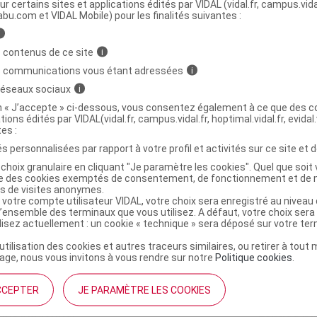
ministratives
ur certains sites et applications édités par VIDAL (vidal.fr, campus.vidal.
abu.com et VIDAL Mobile) pour les finalités suivantes :
i
E Sav nettoyant visage solide apaisant bio
 contenus de ce site
i
s communications vous étant adressées
i
 réseaux sociaux
i
on « J’accepte » ci-dessous, vous consentez également à ce que des co
3770019886083
tions édités par VIDAL(vidal.fr, campus.vidal.fr, hoptimal.vidal.fr, evidal.
r
Force One Pharma
tes :
NR
s personnalisées par rapport à votre profil et activités sur ce site et d
choix granulaire en cliquant "Je paramètre les cookies". Quel que soit 
ise des cookies exemptés de consentement, de fonctionnement et de 
es de visites anonymes.
 votre compte utilisateur VIDAL, votre choix sera enregistré au nivea
l’ensemble des terminaux que vous utilisez. A défaut, votre choix ser
ilisez actuellement : un cookie « technique » sera déposé sur votre te
’utilisation des cookies et autres traceurs similaires, ou retirer à tou
ge, nous vous invitons à vous rendre sur notre
Politique cookies
.
CCEPTER
JE PARAMÈTRE LES COOKIES
institutionnel
Espace pa