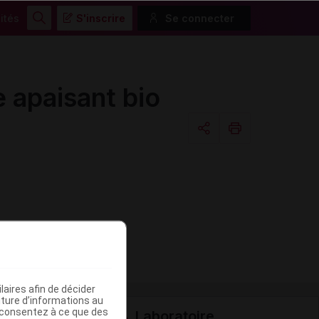
ités
S'inscrire
Se connecter
Rechercher
 apaisant bio
Copier l'url
Email
aires afin de décider
iture d’informations au
s consentez à ce que des
Laboratoire