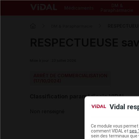
DM &
Médicaments
Parapharmacie
RESPECTUEUSE
DM & Parapharmacie
RESPECTUEUSE savon
Mise à jour : 23 juillet 2026
ARRÊT DE COMMERCIALISATION
(17/10/2024)
Classification paramédicale VIDAL
Vidal res
Non renseigné
Ce module vous permet d
comment VIDAL et
ses 
sein des terminaux que v