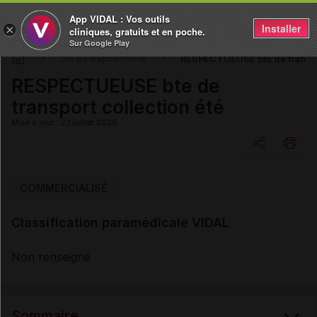
App VIDAL : Vos outils
Installer
×
cliniques, gratuits et en poche.
Sur Google Play
RESPECTUEUSE bte de transpor
DM & Parapharmacie
RESPECTUEUSE bte de
transport collection été
Mise à jour : 23 juillet 2026
Copier l'url
COMMERCIALISÉ
Classification paramédicale VIDAL
Email
Non renseigné
Sommaire