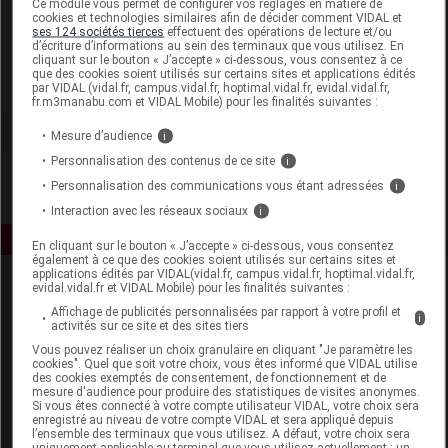
Ce module vous permet de configurer vos réglages en matière de
cookies et technologies similaires afin de décider comment VIDAL et
ses 124 sociétés tierces
effectuent des opérations de lecture et/ou
Force One Pharma
d’écriture d’informations au sein des terminaux que vous utilisez. En
cliquant sur le bouton « J’accepte » ci-dessous, vous consentez à ce
que des cookies soient utilisés sur certains sites et applications édités
Voir la fiche laboratoire
par VIDAL (vidal.fr, campus.vidal.fr, hoptimal.vidal.fr, evidal.vidal.fr,
fr.m3manabu.com et VIDAL Mobile) pour les finalités suivantes :
Mesure d’audience
i
Personnalisation des contenus de ce site
i
Personnalisation des communications vous étant adressées
i
Interaction avec les réseaux sociaux
i
En cliquant sur le bouton « J’accepte » ci-dessous, vous consentez
également à ce que des cookies soient utilisés sur certains sites et
applications édités par VIDAL(vidal.fr, campus.vidal.fr, hoptimal.vidal.fr,
evidal.vidal.fr et VIDAL Mobile) pour les finalités suivantes :
Affichage de publicités personnalisées par rapport à votre profil et
i
activités sur ce site et des sites tiers
Vous pouvez réaliser un choix granulaire en cliquant "Je paramètre les
cookies". Quel que soit votre choix, vous êtes informé que VIDAL utilise
des cookies exemptés de consentement, de fonctionnement et de
Espace produit
mesure d'audience pour produire des statistiques de visites anonymes.
Si vous êtes connecté à votre compte utilisateur VIDAL, votre choix sera
enregistré au niveau de votre compte VIDAL et sera appliqué depuis
Boutique
l’ensemble des terminaux que vous utilisez. A défaut, votre choix sera
VIDAL Expert
uniquement applicable au terminal que vous utilisez actuellement : un