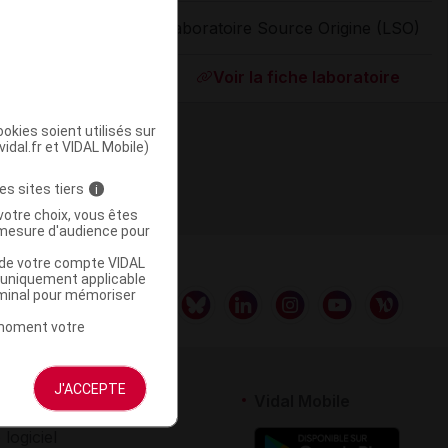
Laboratoire Source Origine (LSO)
ommercialisé
Voir la fiche laboratoire
okies soient utilisés sur
vidal.fr et VIDAL Mobile)
es sites tiers
i
votre choix, vous êtes
mesure d'audience pour
u de votre compte VIDAL
a uniquement applicable
rminal pour mémoriser
t moment votre
J'ACCEPTE
rtenaires
Vidal Mobile
 logiciel