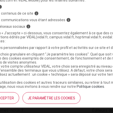
abu.com et VIDAL Mobile) pour les finalités suivantes :
i
Recharge pastille B/2
C
 contenus de ce site
i
s communications vous étant adressées
i
 réseaux sociaux
i
3770015384002
on « J’accepte » ci-dessous, vous consentez également à ce que des co
r
Eurodep
tions édités par VIDAL(vidal.fr, campus.vidal.fr, hoptimal.vidal.fr, evidal.
NR
tes :
s personnalisées par rapport à votre profil et activités sur ce site et d
choix granulaire en cliquant "Je paramètre les cookies". Quel que soit 
ise des cookies exemptés de consentement, de fonctionnement et de 
es de visites anonymes.
 votre compte utilisateur VIDAL, votre choix sera enregistré au nivea
l’ensemble des terminaux que vous utilisez. A défaut, votre choix ser
ilisez actuellement : un cookie « technique » sera déposé sur votre te
’utilisation des cookies et autres traceurs similaires, ou retirer à tou
ge, nous vous invitons à vous rendre sur notre
Politique cookies
.
CCEPTER
JE PARAMÈTRE LES COOKIES
institutionnel
Espace pa
mmes-nous ?
Éditeurs de