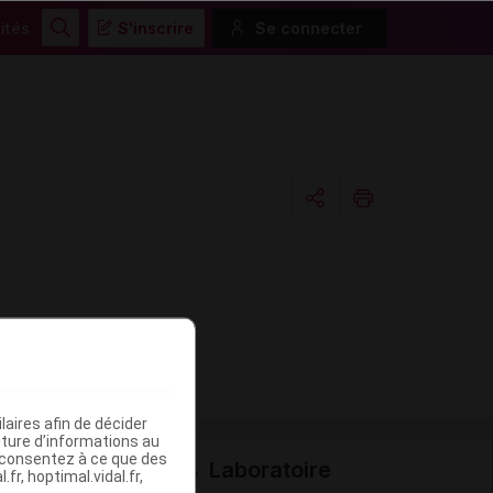
ités
S'inscrire
Se connecter
Rechercher
Copier l'url
Email
aires afin de décider
iture d’informations au
s consentez à ce que des
Laboratoire
fr, hoptimal.vidal.fr,