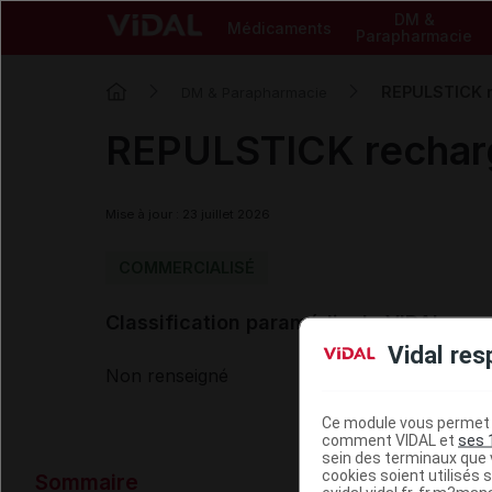
DM &
Médicaments
Parapharmacie
REPULSTICK r
DM & Parapharmacie
REPULSTICK recharg
Mise à jour : 23 juillet 2026
COMMERCIALISÉ
Classification paramédicale VIDAL
Vidal res
Non renseigné
Ce module vous permet d
comment VIDAL et
ses 
sein des terminaux que v
Données ad
cookies soient utilisés s
Sommaire