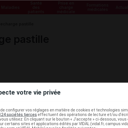
Santé
Prise en
Formations
Maladies
des
charge
Actual
médicales
patients
médicale
echarge pastille
e pastille
pecte votre vie privée
e configurer vos réglages en matière de cookies et technologies simil
124 sociétés tierces
effectuent des opérations de lecture et/ou d’écr
ous utilisez. En cliquant sur le bouton « J’accepte » ci-dessous, vou
ministratives
ur certains sites et applications édités par VIDAL (vidal.fr, campus.vidal.