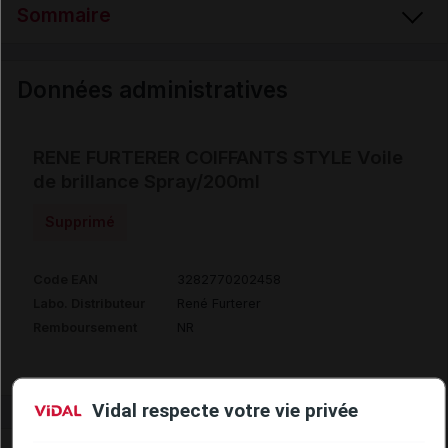
Sommaire
Données administratives
Données administratives
RENE FURTERER COIFFANTS STYLE Voile
de brillance Spray/200ml
Supprimé
Code EAN
3282770202458
Labo. Distributeur
René Furterer
Remboursement
NR
Vidal respecte votre vie privée