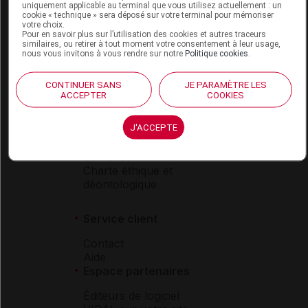
uniquement applicable au terminal que vous utilisez actuellement : un
VIDAL Expert
cookie « technique » sera déposé sur votre terminal pour mémoriser
VIDAL Hoptimal
votre choix.
eVIDAL
Pour en savoir plus sur l’utilisation des cookies et autres traceurs
similaires, ou retirer à tout moment votre consentement à leur usage,
VIDAL Mobile
nous vous invitons à vous rendre sur notre
Politique cookies
.
VIDAL widget
VIDAL Sécurisation
CONTINUER SANS
JE PARAMÈTRE LES
VIDAL e-Services
ACCEPTER
COOKIES
Espace institutionnel
J'ACCEPTE
Qui sommes-nous ?
VIDAL France
Carrières
Charte éthique et
déontologique
Service client
Contact
Aide
Espace partenaires
Éditeurs de logiciel