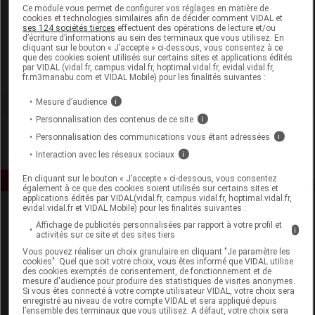
Laboratoire
Ce module vous permet de configurer vos réglages en matière de
cookies et technologies similaires afin de décider comment VIDAL et
ses 124 sociétés tierces
effectuent des opérations de lecture et/ou
d’écriture d’informations au sein des terminaux que vous utilisez. En
René Furterer
cliquant sur le bouton « J’accepte » ci-dessous, vous consentez à ce
que des cookies soient utilisés sur certains sites et applications édités
par VIDAL (vidal.fr, campus.vidal.fr, hoptimal.vidal.fr, evidal.vidal.fr,
Voir la fiche laboratoire
fr.m3manabu.com et VIDAL Mobile) pour les finalités suivantes :
Mesure d’audience
i
Personnalisation des contenus de ce site
i
Personnalisation des communications vous étant adressées
i
Interaction avec les réseaux sociaux
i
En cliquant sur le bouton « J’accepte » ci-dessous, vous consentez
également à ce que des cookies soient utilisés sur certains sites et
applications édités par VIDAL(vidal.fr, campus.vidal.fr, hoptimal.vidal.fr,
evidal.vidal.fr et VIDAL Mobile) pour les finalités suivantes :
Affichage de publicités personnalisées par rapport à votre profil et
i
activités sur ce site et des sites tiers
Vous pouvez réaliser un choix granulaire en cliquant "Je paramètre les
cookies". Quel que soit votre choix, vous êtes informé que VIDAL utilise
des cookies exemptés de consentement, de fonctionnement et de
mesure d'audience pour produire des statistiques de visites anonymes.
Espace produit
Si vous êtes connecté à votre compte utilisateur VIDAL, votre choix sera
enregistré au niveau de votre compte VIDAL et sera appliqué depuis
Boutique
l’ensemble des terminaux que vous utilisez. A défaut, votre choix sera